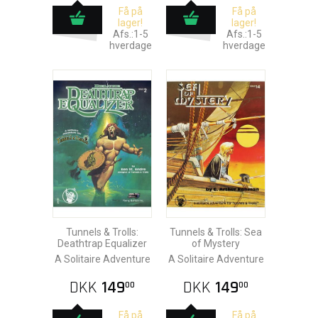
Få på
Få på
lager!
lager!
Afs.:1-5
Afs.:1-5
hverdage
hverdage
Tunnels & Trolls:
Tunnels & Trolls: Sea
Deathtrap Equalizer
of Mystery
A Solitaire Adventure
A Solitaire Adventure
DKK
149
DKK
149
00
00
Få på
Få på