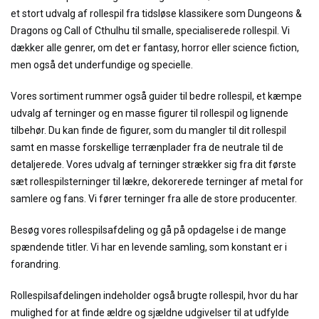
et stort udvalg af rollespil fra tidsløse klassikere som Dungeons &
Dragons og Call of Cthulhu til smalle, specialiserede rollespil. Vi
dækker alle genrer, om det er fantasy, horror eller science fiction,
men også det underfundige og specielle.
Vores sortiment rummer også guider til bedre rollespil, et kæmpe
udvalg af terninger og en masse figurer til rollespil og lignende
tilbehør. Du kan finde de figurer, som du mangler til dit rollespil
samt en masse forskellige terrænplader fra de neutrale til de
detaljerede. Vores udvalg af terninger strækker sig fra dit første
sæt rollespilsterninger til lækre, dekorerede terninger af metal for
samlere og fans. Vi fører terninger fra alle de store producenter.
Besøg vores rollespilsafdeling og gå på opdagelse i de mange
spændende titler. Vi har en levende samling, som konstant er i
forandring.
Rollespilsafdelingen indeholder også brugte rollespil, hvor du har
mulighed for at finde ældre og sjældne udgivelser til at udfylde