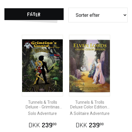
Filter
Tunnels & Trolls
Tunnels & Trolls
Deluxe - Grimtinas
Deluxe Color Edition -
Guard
Elven Lords
Solo Adventure
A Solitaire Adventure
DKK
239
DKK
239
00
00