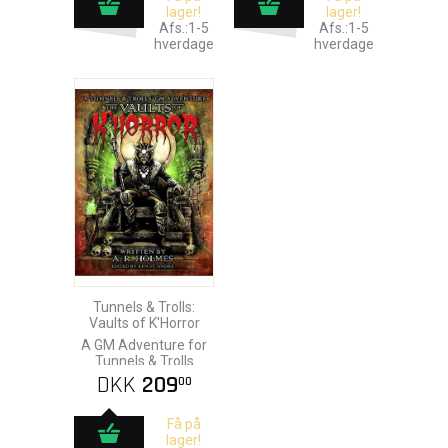
lager!
lager!
Afs.:1-5
Afs.:1-5
hverdage
hverdage
Tunnels & Trolls:
Vaults of K'Horror
A GM Adventure for
Tunnels & Trolls
DKK
209
00
Få på
lager!