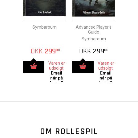
Symbaroum
Advanced Player's
Guide
Symbaroum
DKK
299
DKK
299
00
00
Varen er
Varen er
udsolgt.
udsolgt.
Email
Email
når på
når på
lager?
lager?
OM ROLLESPIL