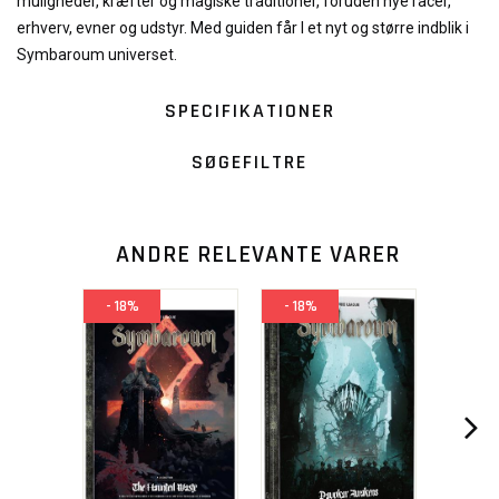
muligheder, kræfter og magiske traditioner, foruden nye racer,
erhverv, evner og udstyr. Med guiden får I et nyt og større indblik i
Symbaroum universet.
SPECIFIKATIONER
SØGEFILTRE
ANDRE RELEVANTE VARER
- 18%
- 18%