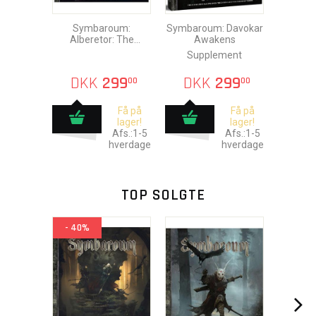
Symbaroum:
Symbaroum: Davokar
Alberetor: The
Awakens
Haunted Waste
Supplement
DKK
299
DKK
299
00
00
Få på
Få på
lager!
lager!
Afs.:1-5
Afs.:1-5
hverdage
hverdage
TOP SOLGTE
- 40%