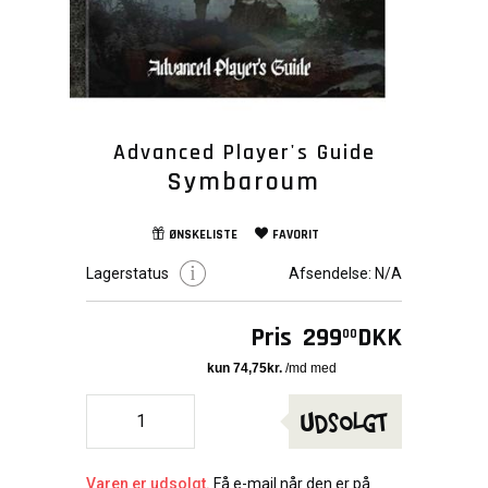
Advanced Player's Guide
Symbaroum
ØNSKELISTE
FAVORIT
Lagerstatus
Afsendelse:
N/A
Pris
299
DKK
00
Udsolgt
Varen er udsolgt.
Få e-mail når den er på