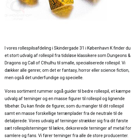
I vores rollespilsafdeling i Skindergade 31 i København K finder du
et stort udvalg af rollespil fra tidsløse klassikere som Dungeons &
Dragons og Call of Cthulhu til smalle, specialiserede rollespil. Vi
dækker alle genrer, om det er fantasy, horror eller science fiction,
men også det underfundige og specielle.
Vores sortiment rummer også guider til bedre rollespil, et kæmpe
udvalg af terninger og en masse figurer til rollespil og lignende
tilbehør. Du kan finde de figurer, som du mangler til dit rollespil
samt en masse forskellige terrænplader fra de neutrale til de
detaljerede. Vores udvalg af terninger strækker sig fra dit første
sæt rollespilsterninger til lækre, dekorerede terninger af metal for
samlere og fans. Vi fører terninger fra alle de store producenter.