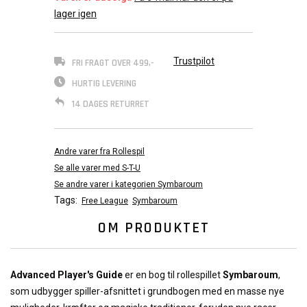
lager igen
Trustpilot
FRI FRAGT OVER 499,-
HURTIG LEVERING
14 DAGES RETURRET
Andre varer fra Rollespil
Se alle varer med S-T-U
Se andre varer i kategorien Symbaroum
Tags:
Free League
Symbaroum
OM PRODUKTET
Advanced Player's Guide
er en bog til rollespillet
Symbaroum
,
som udbygger spiller-afsnittet i grundbogen med en masse nye