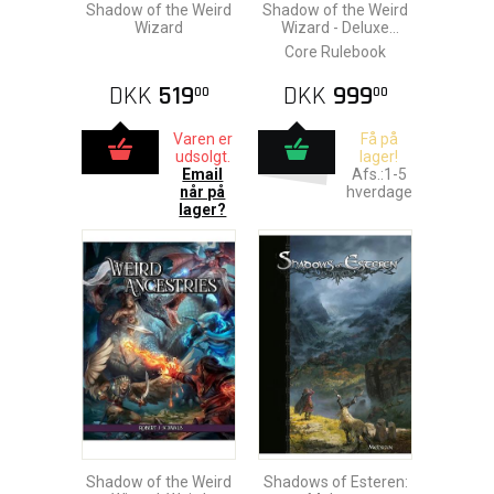
Shadow of the Weird
Shadow of the Weird
Wizard
Wizard - Deluxe
Edition
Core Rulebook
DKK
519
DKK
999
00
00
Varen er
Få på
udsolgt.
lager!
Email
Afs.:1-5
når på
hverdage
lager?
Shadow of the Weird
Shadows of Esteren: