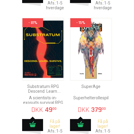
Afs.:1-5
Afs.:1-5
hverdage
hverdage
- 81%
- 15%
Substratum RPG
SuperAge
Descend. Learn.
Survive.
A scientists-in-
Superhelterollespil
exosuits survival RPG
DKK
49
DKK
379
00
00
Få på
Få på
lager!
lager!
Afs.:1-5
Afs.:1-5