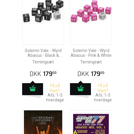
Solemn Vale - Wyrd
Solemn Vale - Wyrd
Abacus - Black &
Abacus - Pink & White
White
Terningsæt
Terningsæt
DKK
179
DKK
179
00
00
Få på
Få på
lager!
lager!
Afs.:1-5
Afs.:1-5
hverdage
hverdage