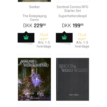
Seeker
Sentinel Comics RPG:
Starter Set
The Roleplaying
Superhelterollespil
Game
DKK
229
DKK
199
00
00
Få på
Få på
lager!
lager!
Afs.:1-5
Afs.:1-5
hverdage
hverdage