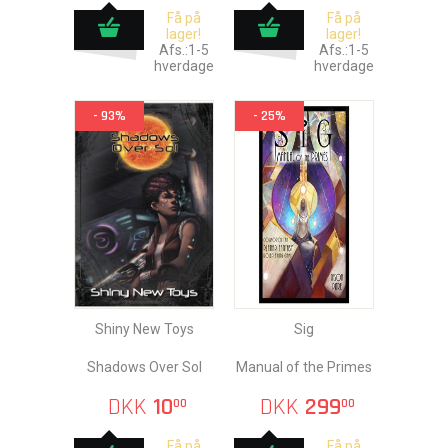
Få på
Få på
lager!
lager!
Afs.:1-5
Afs.:1-5
hverdage
hverdage
- 93%
- 25%
Shiny New Toys
Sig
Shadows Over Sol
Manual of the Primes
DKK
10
DKK
299
00
00
Få på
Få på