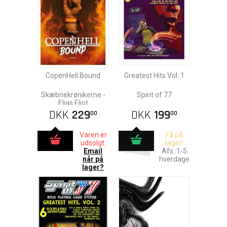
CopenHell Bound
Greatest Hits Vol. 1
Skæbnekrønikerne -
Spirit of 77
Elias Eliot
DKK
229
DKK
199
00
00
Varen er
Få på
udsolgt.
lager!
Email
Afs.:1-5
når på
hverdage
lager?