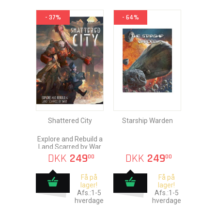
- 37%
- 64%
Shattered City
Starship Warden
Explore and Rebuild a
Land Scarred by War
DKK
249
DKK
249
00
00
Få på
Få på
lager!
lager!
Afs.:1-5
Afs.:1-5
hverdage
hverdage