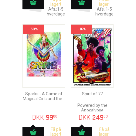
lager!
lager!
Afs.:1-5
Afs.:1-5
hverdage
hverdage
- 50%
- 16%
Sparks - A Game of
Spirit of 77
Magical Girls and their
Allies
Powered by the
Apocalypse
DKK
99
DKK
249
00
00
Få på
Få på
lager!
lager!