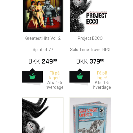
Greatest Hits Vol. 2
Project ECCO
Spirit of 77
Solo Time Travel RPG
DKK
249
DKK
379
00
00
Få på
Få på
lager!
lager!
Afs.:1-5
Afs.:1-5
hverdage
hverdage