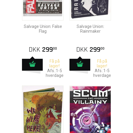
Salvage Union: False
Salvage Union:
Flag
Rainmaker
DKK
299
DKK
299
00
00
Få på
Få på
lager!
lager!
Afs.:1-5
Afs.:1-5
hverdage
hverdage