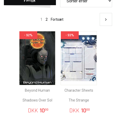
1
2
Fortsæt
- 92%
- 93%
Beyond Human
Character Sheets
Shadows Over Sol
The Strange
DKK
10
DKK
10
00
00