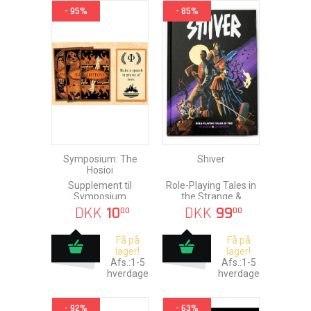
- 95%
- 85%
Symposium: The
Shiver
Hosioi
Supplement til
Role-Playing Tales in
Symposium
the Strange &
Unknown
DKK
10
DKK
99
00
00
Få på
Få på
lager!
lager!
Afs.:1-5
Afs.:1-5
hverdage
hverdage
- 92%
- 63%