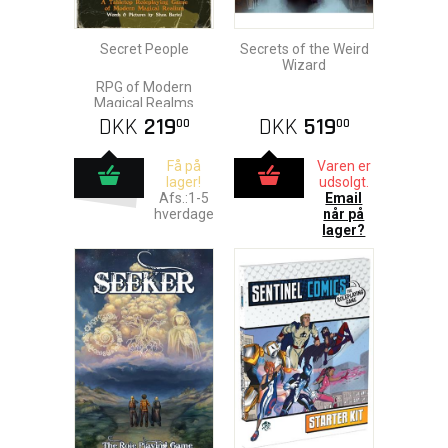
Secret People
Secrets of the Weird
Wizard
RPG of Modern
Magical Realms
DKK
219
DKK
519
00
00
Få på
Varen er
lager!
udsolgt.
Afs.:1-5
Email
hverdage
når på
lager?