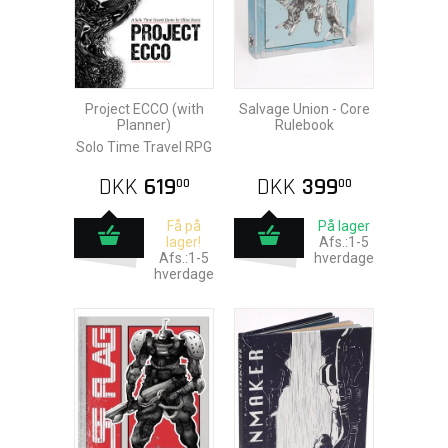
Project ECCO (with
Salvage Union - Core
Planner)
Rulebook
Solo Time Travel RPG
DKK
619
DKK
399
00
00
Få på
På lager
lager!
Afs.:1-5
Afs.:1-5
hverdage
hverdage