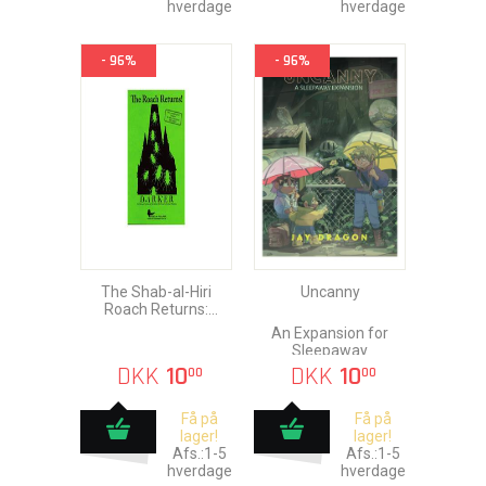
hverdage
hverdage
- 96%
- 96%
The Shab-al-Hiri
Uncanny
Roach Returns:
Darker & Overlord
An Expansion for
Sleepaway
DKK
10
DKK
10
00
00
Få på
Få på
lager!
lager!
Afs.:1-5
Afs.:1-5
hverdage
hverdage