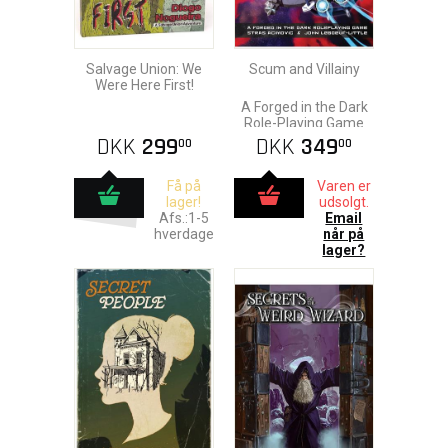
Salvage Union: We
Scum and Villainy
Were Here First!
A Forged in the Dark
Role-Playing Game
DKK
299
DKK
349
00
00
Få på
Varen er
lager!
udsolgt.
Afs.:1-5
Email
hverdage
når på
lager?