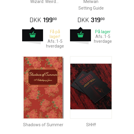
Wizard: Weird
Melwan
Ancestries
Setting Guide
DKK
199
DKK
319
00
00
Få på
På lager
lager!
Afs.:1-5
Afs.:1-5
hverdage
hverdage
Shadows of Summer
SHH!!