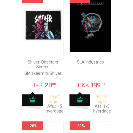
Shiver: Directors
SLA Industries
Screen
GM skærm til Shiver
DKK
20
DKK
199
00
00
Få på
Få på
lager!
lager!
Afs.:1-5
Afs.:1-5
hverdage
hverdage
- 20%
- 80%