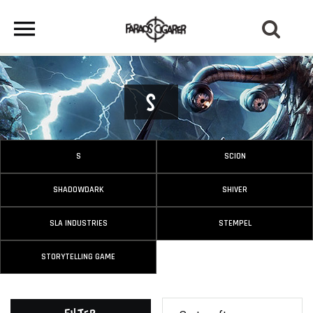
S
S
SCION
SHADOWDARK
SHIVER
SLA INDUSTRIES
STEMPEL
STORYTELLING GAME
Filter