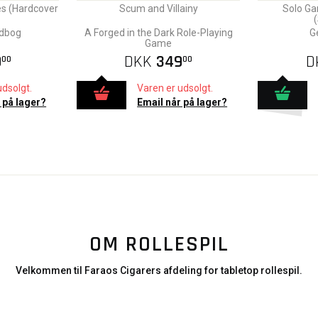
s (Hardcover
Scum and Villainy
Solo G
ndbog
A Forged in the Dark Role-Playing
G
Game
9
DKK
349
D
00
00
udsolgt.
Varen er udsolgt.
 på lager?
Email når på lager?
OM ROLLESPIL
Velkommen til Faraos Cigarers afdeling for tabletop rollespil.