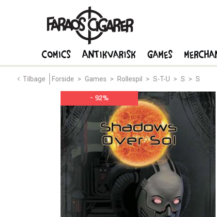
Comics
Antikvarisk
Games
Mercha
Tilbage
Forside
>
Games
>
Rollespil
>
S-T-U
>
S
>
S
- 92%