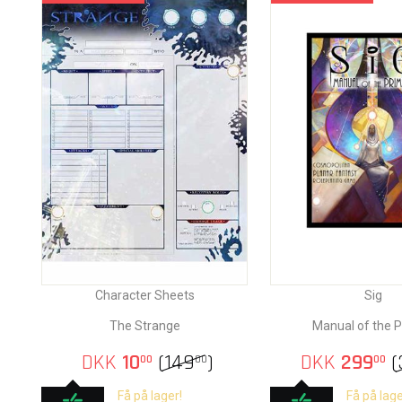
Character Sheets
Sig
The Strange
Manual of the 
DKK
10
(
149
)
DKK
299
(
00
00
00
Få på lager!
Få på lage