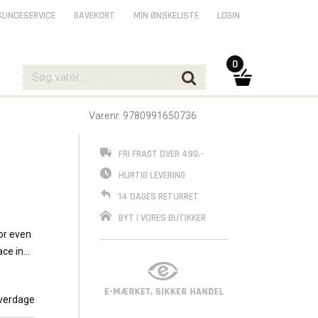
KUNDESERVICE
GAVEKORT
MIN ØNSKELISTE
LOGIN
0
Varenr. 9780991650736
FRI FRAGT OVER 499,-
HURTIG LEVERING
14 DAGES RETURRET
BYT I VORES BUTIKKER
or even
ce in
ately
adows
s Over
verdage