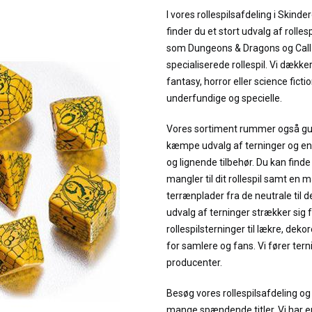
I vores rollespilsafdeling i Skind
finder du et stort udvalg af rollesp
som Dungeons & Dragons og Call o
specialiserede rollespil. Vi dækker
fantasy, horror eller science fict
underfundige og specielle.
Vores sortiment rummer også guide
kæmpe udvalg af terninger og en m
og lignende tilbehør. Du kan finde
mangler til dit rollespil samt en 
terrænplader fra de neutrale til d
udvalg af terninger strækker sig f
rollespilsterninger til lækre, dek
for samlere og fans. Vi fører tern
producenter.
Besøg vores rollespilsafdeling og
mange spændende titler. Vi har 