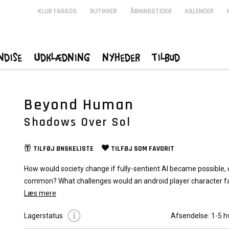
KLUB FARAOS
BUTIKKER
ÅBNINGSTIDER
KALENDER
ndise
Udklædning
Nyheder
Tilbud
Beyond Human
Shadows Over Sol
TILFØJ
ØNSKELISTE
TILFØJ SOM
FAVORIT
How would society change if fully-sentient AI became possible, 
common? What challenges would an android player character fa
society? What more radical genelines have been created? Ultim
Læs mere
Shadows Over Sol: Beyond Human
is a key supplement for
Sh
science fiction is about social and technological change.
Shadow
Over Sol
Lagerstatus
.
Afsendelse:
1-5 h
Sol: Beyond Human
is here to help facilitate these stories!