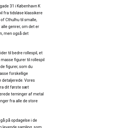
ergade 31 i København K
il fra tidsløse klassikere
f Cthulhu til smalle,
 alle genrer, om det er
ion, men også det
r til bedre rollespil, et
asse figurer til rollespil
 de figurer, som du
masse forskellige
e detaljerede. Vores
ra dit første sæt
orerede terninger af metal
inger fra alle de store
 gå på opdagelse i de
en levende samling, som