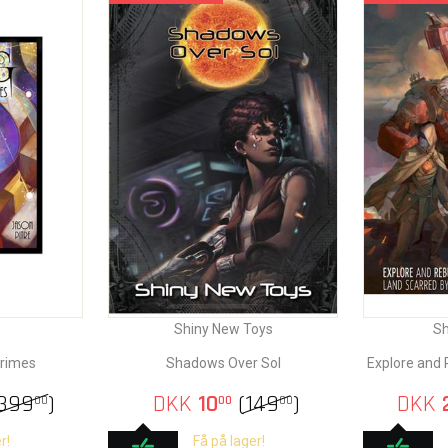
Shiny New Toys
Sh
Primes
Shadows Over Sol
Explore and 
399
)
DKK
10
(
149
)
DKK
00
00
00
r!
Få på lager!