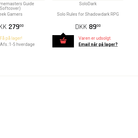
amemasters Guide
SoloDark
(Softcover)
eek Gamers
Solo Rules for Shadowdark RPG
KK
279
DKK
89
00
00
Få på lager!
Varen er udsolgt.
Afs.:1-5 hverdage
Email når på lager?