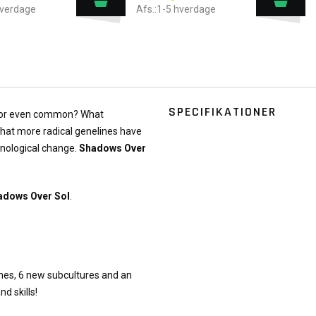
hverdage
Afs.:1-5 hverdage
SPECIFIKATIONER
e, or even common? What
What more radical genelines have
hnological change.
Shadows Over
adows Over Sol
.
nes, 6 new subcultures and an
d skills!