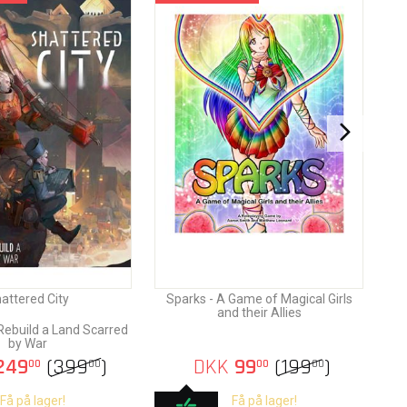
attered City
Sparks - A Game of Magical Girls
and their Allies
Rebuild a Land Scarred
by War
249
(
399
)
DKK
99
(
199
)
00
00
00
00
Få på lager!
Få på lager!