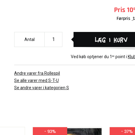
Its features include:
Pris
10
Førpris
1
Rules for playing an android or an uplifted animal!
Expanded character creation options, including 12 new geneli
new subcultures and an optional point-buy system for genera
Læg i kurv
Antal
character’s stats and skills!
A complete character background generator!
New systems for handling cover identities and a character’s e
Ved køb optjener du
1
point i
Klu
00
dwindling sanity!
Andre varer fra Rollespil
Se alle varer med S-T-U
Se andre varer i kategorien S
- 93%
- 37%