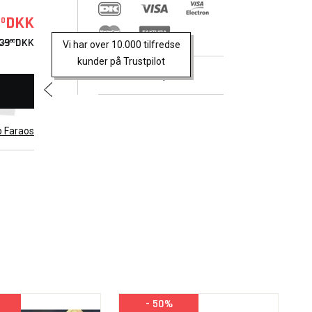
DKK
00
39
DKK
00
Vi har over 10.000 tilfredse
nes, 6
kunder på Trustpilot
Trustpilot
ting a
ver-
b Faraos
- 50%