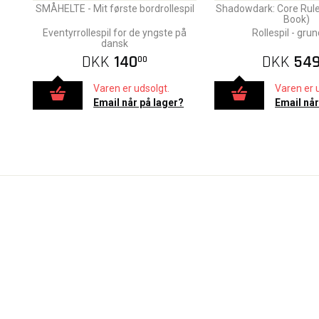
SMÅHELTE - Mit første bordrollespil
Shadowdark: Core Rule
Book)
Eventyrrollespil for de yngste på
Rollespil - gru
dansk
DKK
140
DKK
54
00
Varen er udsolgt.
Varen er 
Email når på lager?
Email når