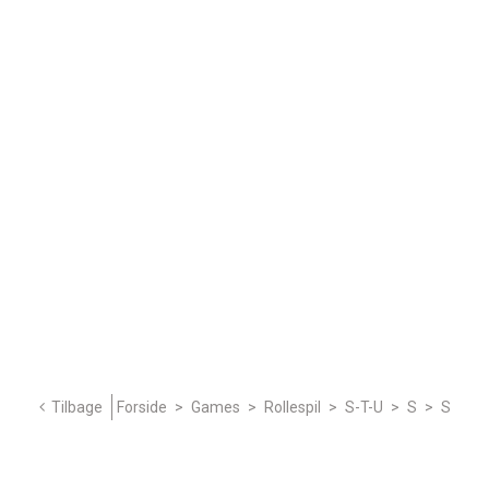
Tilbage
Forside
>
Games
>
Rollespil
>
S-T-U
>
S
>
S