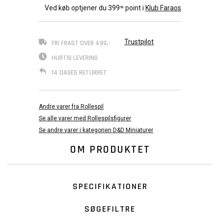
Ved køb optjener du
399
point i
Klub Faraos
90
Trustpilot
FRI FRAGT OVER 499,-
HURTIG LEVERING
14 DAGES RETURRET
Andre varer fra Rollespil
Se alle varer med Rollespilsfigurer
Se andre varer i kategorien D&D Miniaturer
OM PRODUKTET
SPECIFIKATIONER
SØGEFILTRE