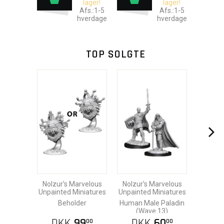
lager!
lager!
Afs.:1-5
Afs.:1-5
hverdage
hverdage
TOP SOLGTE
Nolzur's Marvelous
Nolzur's Marvelous
Unpainted Miniatures
Unpainted Miniatures
Beholder
Human Male Paladin
(Wave 13)
DKK
99
DKK
60
00
00