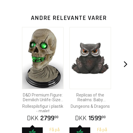
ANDRE RELEVANTE VARER
D&D Premium Figure:
Replicas of the
Demilich Unlife-Sized
Realms: Baby
Replica
Owlbear Life-Sized
Rollespilsfigur i plastik
Dungeons & Dragons
Figure
- malet
DKK
2799
DKK
1599
00
00
Få på
Få på