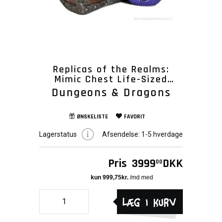
Replicas of the Realms:
Mimic Chest Life-Sized
Figure
Dungeons & Dragons
ØNSKELISTE
FAVORIT
Lagerstatus
Afsendelse:
1-5 hverdage
Pris
3999
DKK
00
Læg i kurv