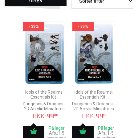
- 33%
- 33%
Idols of the Realms:
Idols of the Realms:
Essentials Kit -
Essentials Kit -
Monster Pack #1
Monster Pack #2
Dungeons & Dragons -
Dungeons & Dragons -
2D Acrylic Miniatures
2D Acrylic Miniatures
DKK
99
DKK
99
00
00
På lager
På lager
Afs.:1-5
Afs.:1-5