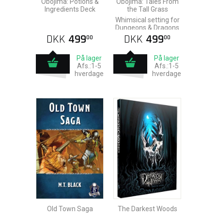
Obojima: Potions &
Obojima: Tales From
Ingredients Deck
the Tall Grass
Whimsical setting for
Dungeons & Dragons
DKK
499
DKK
499
00
00
På lager
På lager
Afs.:1-5
Afs.:1-5
hverdage
hverdage
Old Town Saga
The Darkest Woods