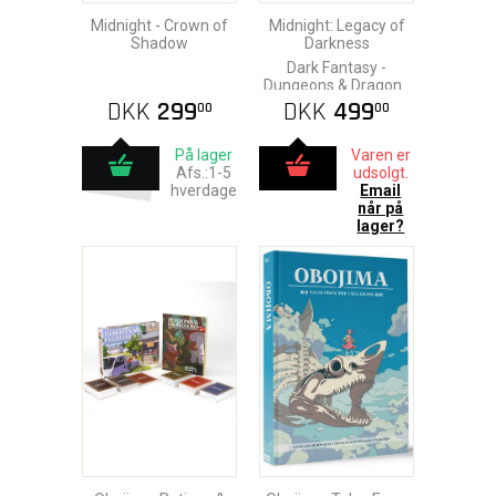
Midnight - Crown of
Midnight: Legacy of
Shadow
Darkness
Dark Fantasy -
Dungeons & Dragons
5th
DKK
299
DKK
499
00
00
På lager
Varen er
Afs.:1-5
udsolgt.
hverdage
Email
når på
lager?