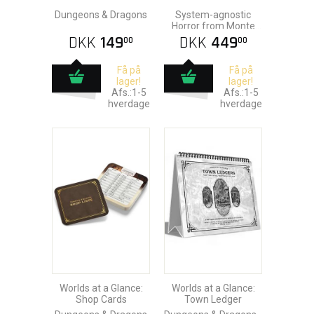
Dungeons & Dragons
System-agnostic
Horror from Monte
Cook
DKK
149
DKK
449
00
00
Få på
Få på
lager!
lager!
Afs.:1-5
Afs.:1-5
hverdage
hverdage
Worlds at a Glance:
Worlds at a Glance:
Shop Cards
Town Ledger