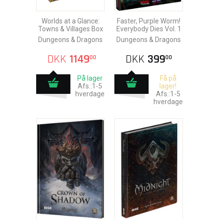
Worlds at a Glance:
Faster, Purple Worm!
Towns & Villages Box
Everybody Dies Vol. 1
Dungeons & Dragons
Dungeons & Dragons
DKK
1149
DKK
399
00
00
På lager
Få på
Afs.:1-5
lager!
hverdage
Afs.:1-5
hverdage