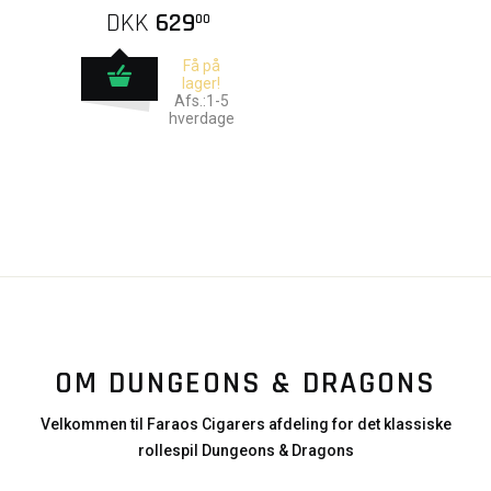
DKK
629
00
Få på
lager!
Afs.:1-5
hverdage
OM DUNGEONS & DRAGONS
Velkommen til Faraos Cigarers afdeling for det klassiske
rollespil Dungeons & Dragons