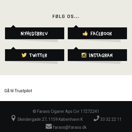
FØLG OS...
Nyhedsbrev
Facebook
Twitter
Instagram
Gå til Trustpilot
©
Faraos Cigarer Aps Cvr 17272241
Skindergade 27, 1159 København K
33 32 22 11
faraos@faraos.dk