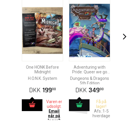
One HONK Before
Adventuring with
Midnight
Pride: Queer we go
Again!
H.O.N.K. System
Dungeons & Dragons
5th Edition
DKK
199
DKK
349
00
00
Varen er
Få på
udsolgt.
lager!
Email
Afs.:1-5
når på
hverdage
lager?