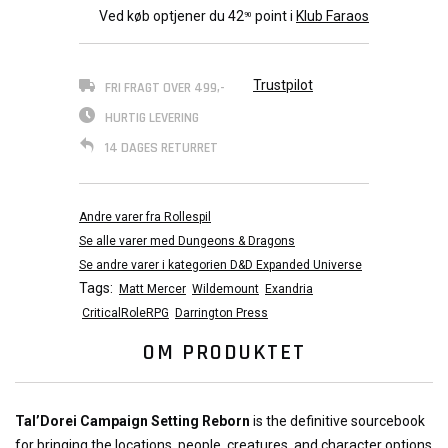
Ved køb optjener du
42
point i
Klub Faraos
90
Trustpilot
FRI FRAGT OVER 499,-
HURTIG LEVERING
14 DAGES RETURRET
Andre varer fra Rollespil
Se alle varer med Dungeons & Dragons
Se andre varer i kategorien D&D Expanded Universe
Tags:
Matt Mercer
Wildemount
Exandria
CriticalRoleRPG
Darrington Press
OM PRODUKTET
Tal’Dorei Campaign Setting Reborn
is the definitive sourcebook
for bringing the locations, people, creatures, and character options