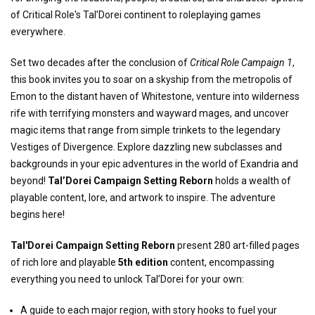
of Critical Role's Tal’Dorei continent to roleplaying games
everywhere.
Set two decades after the conclusion of
Critical Role Campaign 1
,
this book invites you to soar on a skyship from the metropolis of
Emon to the distant haven of Whitestone, venture into wilderness
rife with terrifying monsters and wayward mages, and uncover
magic items that range from simple trinkets to the legendary
Vestiges of Divergence. Explore dazzling new subclasses and
backgrounds in your epic adventures in the world of Exandria and
beyond!
Tal’Dorei Campaign Setting Reborn
holds a wealth of
playable content, lore, and artwork to inspire. The adventure
begins here!
Tal'Dorei Campaign Setting Reborn
present 280 art-filled pages
of rich lore and playable
5th edition
content, encompassing
everything you need to unlock Tal’Dorei for your own:
A guide to each major region, with story hooks to fuel your