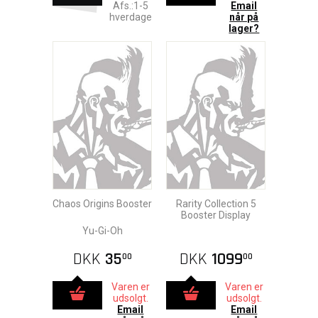
Afs.:1-5
Email
hverdage
når på
lager?
Chaos Origins Booster
Rarity Collection 5
Booster Display
Yu-Gi-Oh
DKK
35
DKK
1099
00
00
Varen er
Varen er
udsolgt.
udsolgt.
Email
Email