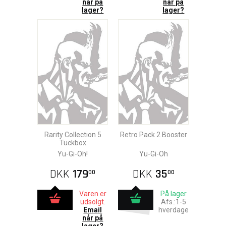
når på
når på
lager?
lager?
Rarity Collection 5
Retro Pack 2 Booster
Tuckbox
Yu-Gi-Oh!
Yu-Gi-Oh
DKK
179
DKK
35
00
00
Varen er
På lager
udsolgt.
Afs.:1-5
Email
hverdage
når på