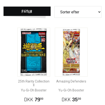
Filter
25th Rarity Collection
Amazing Defenders
II
Yu-Gi-Oh Booster
Yu-Gi-Oh Booster
DKK
79
DKK
35
00
00