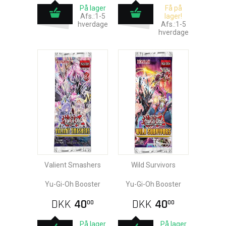
På lager
Få på
Afs.:1-5
lager!
hverdage
Afs.:1-5
hverdage
Valient Smashers
Wild Survivors
Yu-Gi-Oh Booster
Yu-Gi-Oh Booster
DKK
40
DKK
40
00
00
På lager
På lager