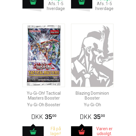
Afs.:1-5
Afs.:1-5
hverdage
hverdage
Yu-Gi-Oh! Tactical
Blazing Dominion
Masters Booster
Booster
Yu-Gi-Oh Booster
Yu-Gi-Oh
DKK
35
DKK
35
00
00
Få på
Varen er
lager!
udsolgt.