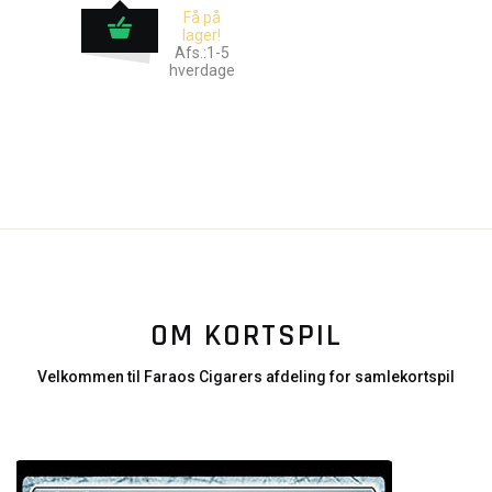
Få på
lager!
Afs.:1-5
hverdage
OM KORTSPIL
Velkommen til Faraos Cigarers afdeling for samlekortspil