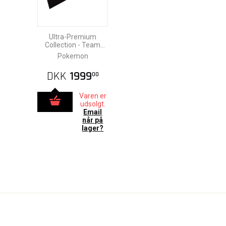
Ultra-Premium
Collection - Team
Rocket's Moltres EX
Pokemon
DKK
1999
00
Varen er
udsolgt.
Email
når på
lager?