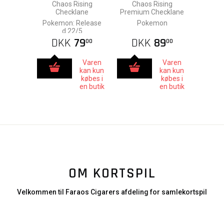
Chaos Rising
Chaos Rising
Checklane
Premium Checklane
Pokemon: Release
Pokemon
d.22/5
DKK
79
DKK
89
00
00
Varen
Varen
kan kun
kan kun
købes i
købes i
en butik
en butik
OM KORTSPIL
Velkommen til Faraos Cigarers afdeling for samlekortspil