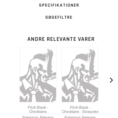
SPECIFIKATIONER
SØGEFILTRE
ANDRE RELEVANTE VARER
Pitch Black -
Pitch Black -
Checklane
Checklane - Slowpoke
Flygon/Pawmot
Pokemon: Release
Pokemon: Release