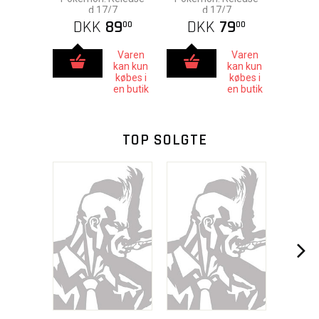
d.17/7
d.17/7
DKK
89
DKK
79
00
00
Varen
Varen
kan kun
kan kun
købes i
købes i
en butik
en butik
TOP SOLGTE