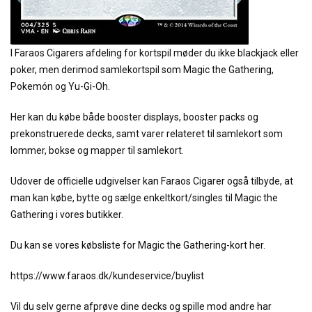
I Faraos Cigarers afdeling for kortspil møder du ikke blackjack eller
poker, men derimod samlekortspil som Magic the Gathering,
Pokemón og Yu-Gi-Oh.
Her kan du købe både booster displays, booster packs og
prekonstruerede decks, samt varer relateret til samlekort som
lommer, bokse og mapper til samlekort.
Udover de officielle udgivelser kan Faraos Cigarer også tilbyde, at
man kan købe, bytte og sælge enkeltkort/singles til Magic the
Gathering i vores butikker.
Du kan se vores købsliste for Magic the Gathering-kort her.
https://www.faraos.dk/kundeservice/buylist
Vil du selv gerne afprøve dine decks og spille mod andre har