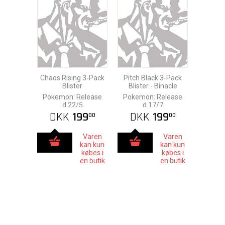
Chaos Rising 3-Pack
Pitch Black 3-Pack
Blister
Blister - Binacle
Pokemon: Release
Pokemon: Release
d.22/5
d.17/7
DKK
199
DKK
199
00
00
Varen
Varen
kan kun
kan kun
købes i
købes i
en butik
en butik