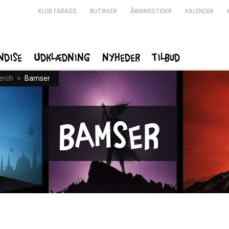
KLUB FARAOS
BUTIKKER
ÅBNINGSTIDER
KALENDER
ndise
Udklædning
Nyheder
Tilbud
erch
>
Bamser
Bamser