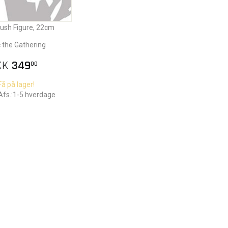
ush Figure, 22cm
 the Gathering
KK
349
00
Få på lager!
Afs.:1-5 hverdage