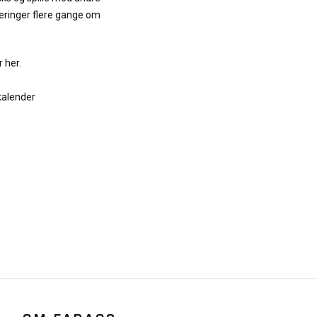
eringer flere gange om
 her.
kalender