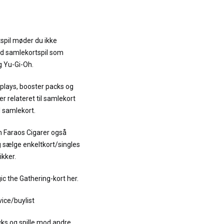
tspil møder du ikke
od samlekortspil som
 Yu-Gi-Oh.
plays, booster packs og
 relateret til samlekort
 samlekort.
an Faraos Cigarer også
g sælge enkeltkort/singles
ikker.
ic the Gathering-kort her.
ice/buylist
cks og spille mod andre