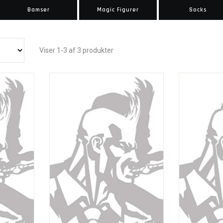
Bamser
Magic Figurer
Socks
Viser 1-3 af 3 produkter