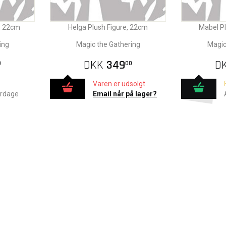
e, 22cm
Helga Plush Figure, 22cm
Mabel Pl
ing
Magic the Gathering
Magic
DKK
349
D
0
00
Varen er udsolgt.
erdage
Email når på lager?