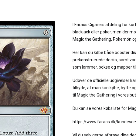
I Faraos Cigarers afdeling for kor
blackjack eller poker, men derim
Magic the Gathering, Pokemón og
Her kan du købe både booster dis
prekonstruerede decks, samt varer
som lommer, bokse og mapper til
Udover de officielle udgivelser k
tilbyde, at man kan købe, bytte o
til Magic the Gathering i vores but
Du kan se vores købsliste for Mag
https://www.faraos.dk/kundeserv
Vil du selv gerne afprøve dine de