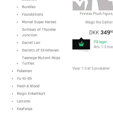
Bundles
Finneas Plush Figur
Foundations
Marvel Super Heroes
Magic the Gather
Outlaws of Thunder
DKK
349
0
Junction
På lager
Secret Lair
Afs.:1-5 hv
Secrets of Strixhaven
Teenage Mutant Ninja
Turtles
Viser 1-3 af 3 produkter
Pokemon
Yu-Gi-Oh
Flesh & Blood
Magic Enkeltkort
Lorcana
KeyForge