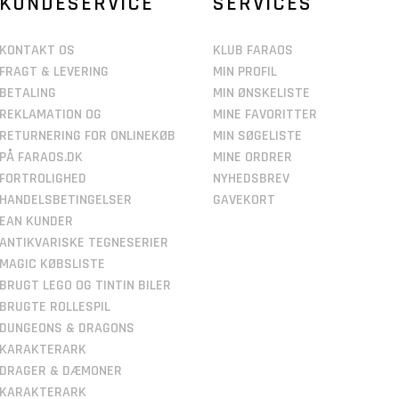
KUNDESERVICE
SERVICES
KONTAKT OS
KLUB FARAOS
FRAGT & LEVERING
MIN PROFIL
BETALING
MIN ØNSKELISTE
REKLAMATION OG
MINE FAVORITTER
RETURNERING FOR ONLINEKØB
MIN SØGELISTE
PÅ FARAOS.DK
MINE ORDRER
FORTROLIGHED
NYHEDSBREV
HANDELSBETINGELSER
GAVEKORT
EAN KUNDER
ANTIKVARISKE TEGNESERIER
MAGIC KØBSLISTE
BRUGT LEGO OG TINTIN BILER
BRUGTE ROLLESPIL
DUNGEONS & DRAGONS
KARAKTERARK
DRAGER & DÆMONER
KARAKTERARK