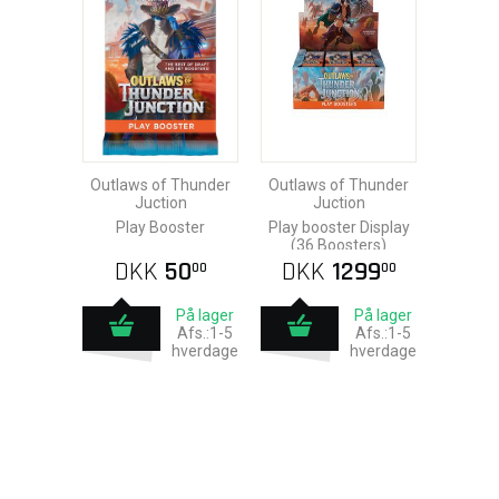
Outlaws of Thunder
Outlaws of Thunder
Juction
Juction
Play Booster
Play booster Display
(36 Boosters)
DKK
50
DKK
1299
00
00
På lager
På lager
Afs.:1-5
Afs.:1-5
hverdage
hverdage