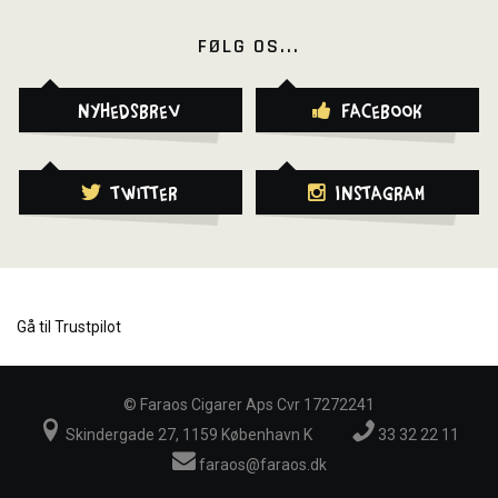
FØLG OS...
Nyhedsbrev
Facebook
Twitter
Instagram
Gå til Trustpilot
©
Faraos Cigarer Aps Cvr 17272241
Skindergade 27, 1159 København K
33 32 22 11
faraos@faraos.dk