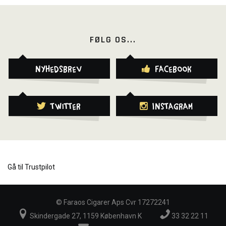
FØLG OS...
Nyhedsbrev
Facebook
Twitter
Instagram
Gå til Trustpilot
©
Faraos Cigarer Aps Cvr 17272241
Skindergade 27, 1159 København K
33 32 22 11