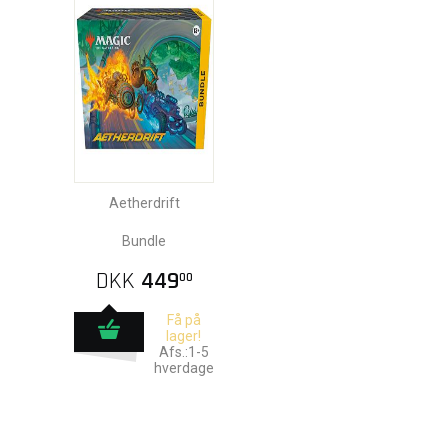
Aetherdrift
Bundle
DKK
449
00
Få på
lager!
Afs.:1-5
hverdage