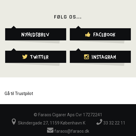
FØLG OS...
Nyhedsbrev
Facebook
Twitter
Instagram
Gå til Trustpilot
©
Faraos Cigarer Aps Cvr 17272241
Skindergade 27, 1159 København K
33 32 22 11
faraos@faraos.dk