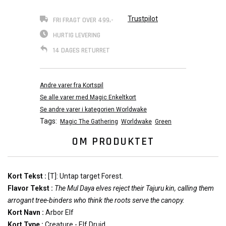
Trustpilot
FRI FRAGT OVER 499,-
HURTIG LEVERING
14 DAGES RETURRET
Andre varer fra Kortspil
Se alle varer med Magic Enkeltkort
Se andre varer i kategorien Worldwake
Tags:
Magic The Gathering
Worldwake
Green
OM PRODUKTET
Kort Tekst :
[T]: Untap target Forest.
Flavor Tekst :
The Mul Daya elves reject their Tajuru kin, calling them
arrogant tree-binders who think the roots serve the canopy.
Kort Navn :
Arbor Elf
Kort Type :
Creature - Elf Druid