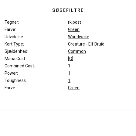
SØGEFILTRE
Tegner:
rk post
Farve:
Green
Udvidelse:
Worldwake
Kort Type:
Creature - Elf Druid
Sjældenhed:
Common
Mana Cost:
[G]
Combined Cost:
1
Power:
1
Toughness:
1
Farve:
Green