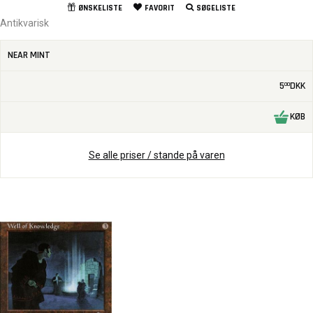
ØNSKELISTE
FAVORIT
SØGELISTE
Antikvarisk
NEAR MINT
5
DKK
00
KØB
Se alle priser / stande på varen