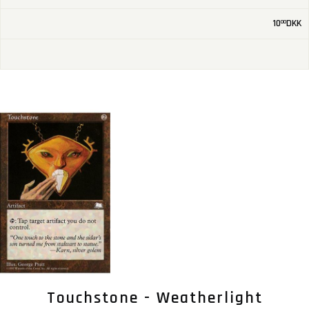
10
DKK
00
Touchstone - Weatherlight