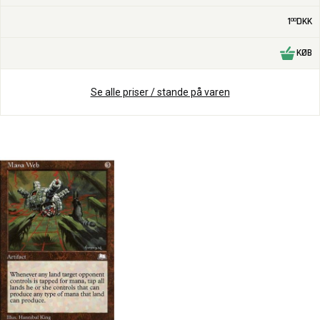
1
DKK
00
KØB
Se alle priser / stande på varen