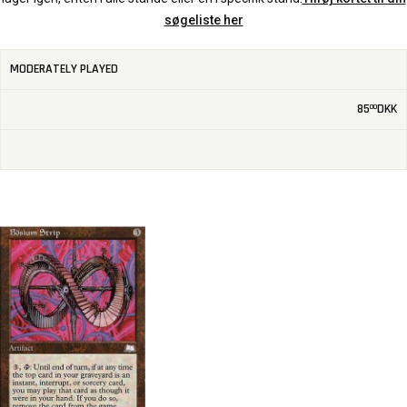
søgeliste her
MODERATELY PLAYED
85
DKK
00