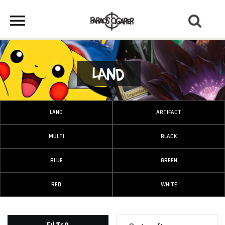
Land
LAND
ARTIFACT
MULTI
BLACK
BLUE
GREEN
RED
WHITE
Filter