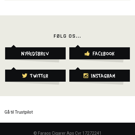
FØLG OS...
Nyhedsbrev
Facebook
Twitter
Instagram
Gå til Trustpilot
©
Faraos Cigarer Aps Cvr 17272241