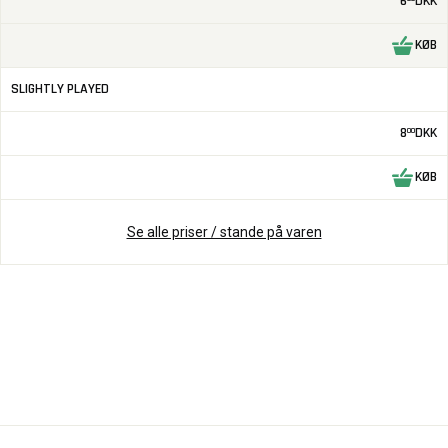
6
DKK
KØB
SLIGHTLY PLAYED
8
DKK
00
KØB
Se alle priser / stande på varen