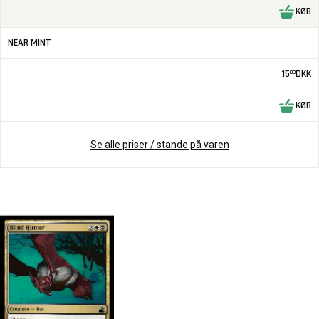
KØB
NEAR MINT
15
DKK
00
KØB
Se alle priser / stande på varen