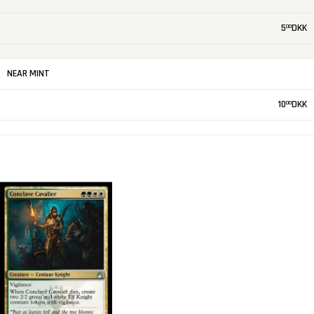
5
DKK
00
NEAR MINT
10
DKK
00