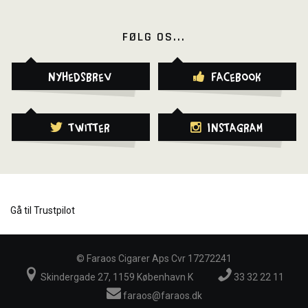
FØLG OS...
Nyhedsbrev
Facebook
Twitter
Instagram
Gå til Trustpilot
©
Faraos Cigarer Aps Cvr 17272241
Skindergade 27, 1159 København K
33 32 22 11
faraos@faraos.dk