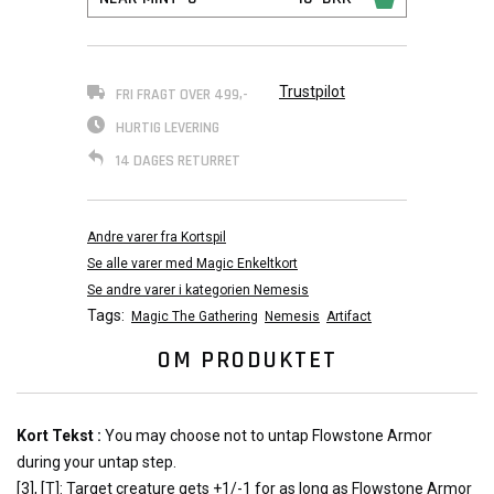
Trustpilot
FRI FRAGT OVER 499,-
HURTIG LEVERING
14 DAGES RETURRET
Andre varer fra Kortspil
Se alle varer med Magic Enkeltkort
Se andre varer i kategorien Nemesis
Tags:
Magic The Gathering
Nemesis
Artifact
OM PRODUKTET
Kort Tekst :
You may choose not to untap Flowstone Armor
during your untap step.
[3], [T]: Target creature gets +1/-1 for as long as Flowstone Armor