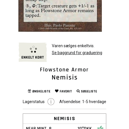
Varen sælges enkeltvis.
Se baggrund for graduering
Flowstone Armor
Nemisis
ØNSKELISTE
FAVORIT
SØGELISTE
Lagerstatus
Afsendelse:
1-5 hverdage
NEMISIS
NEAR MINT
8
10
DKK
00