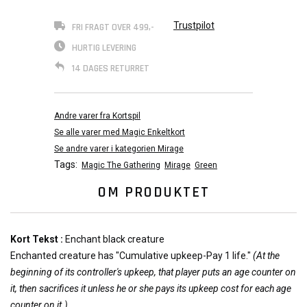
Trustpilot
FRI FRAGT OVER 499,-
HURTIG LEVERING
14 DAGES RETURRET
Andre varer fra Kortspil
Se alle varer med Magic Enkeltkort
Se andre varer i kategorien Mirage
Tags:
Magic The Gathering
Mirage
Green
OM PRODUKTET
Kort Tekst :
Enchant black creature
Enchanted creature has "Cumulative upkeep-Pay 1 life."
(At the
beginning of its controller's upkeep, that player puts an age counter on
it, then sacrifices it unless he or she pays its upkeep cost for each age
counter on it.)