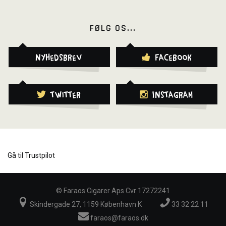
FØLG OS...
Nyhedsbrev
Facebook
Twitter
Instagram
Gå til Trustpilot
©
Faraos Cigarer Aps Cvr 17272241
Skindergade 27, 1159 København K
33 32 22 11
faraos@faraos.dk