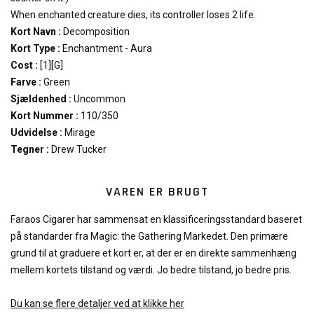
When enchanted creature dies, its controller loses 2 life.
Kort Navn :
Decomposition
Kort Type :
Enchantment - Aura
Cost :
[1][G]
Farve :
Green
Sjældenhed :
Uncommon
Kort Nummer :
110/350
Udvidelse :
Mirage
Tegner :
Drew Tucker
VAREN ER BRUGT
Faraos Cigarer har sammensat en klassificeringsstandard baseret
på standarder fra Magic: the Gathering Markedet. Den primære
grund til at graduere et kort er, at der er en direkte sammenhæng
mellem kortets tilstand og værdi. Jo bedre tilstand, jo bedre pris.
Du kan se flere detaljer ved at klikke her