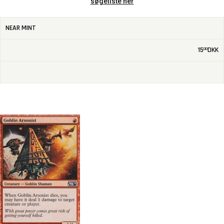
søgeliste her
NEAR MINT
15
DKK
00