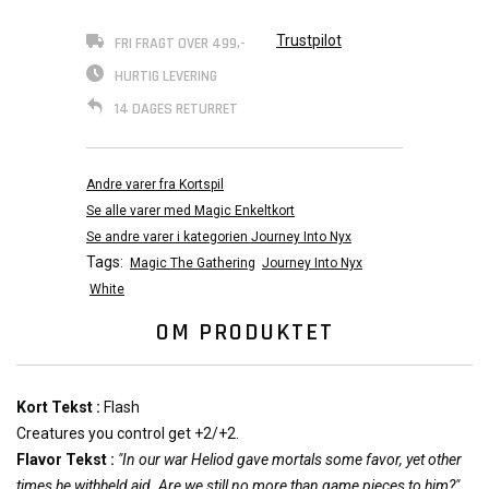
Trustpilot
FRI FRAGT OVER 499,-
HURTIG LEVERING
14 DAGES RETURRET
Andre varer fra Kortspil
Se alle varer med Magic Enkeltkort
Se andre varer i kategorien Journey Into Nyx
Tags:
Magic The Gathering
Journey Into Nyx
White
OM PRODUKTET
Kort Tekst :
Flash
Creatures you control get +2/+2.
Flavor Tekst :
"In our war Heliod gave mortals some favor, yet other
times he withheld aid. Are we still no more than game pieces to him?"