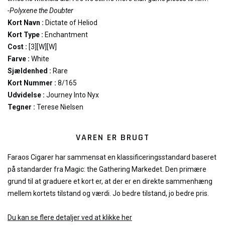
-Polyxene the Doubter
Kort Navn :
Dictate of Heliod
Kort Type :
Enchantment
Cost :
[3][W][W]
Farve :
White
Sjældenhed :
Rare
Kort Nummer :
8/165
Udvidelse :
Journey Into Nyx
Tegner :
Terese Nielsen
VAREN ER BRUGT
Faraos Cigarer har sammensat en klassificeringsstandard baseret
på standarder fra Magic: the Gathering Markedet. Den primære
grund til at graduere et kort er, at der er en direkte sammenhæng
mellem kortets tilstand og værdi. Jo bedre tilstand, jo bedre pris.
Du kan se flere detaljer ved at klikke her