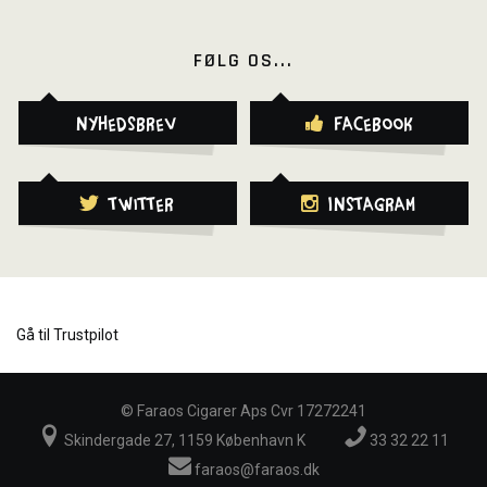
FØLG OS...
Nyhedsbrev
Facebook
Twitter
Instagram
Gå til Trustpilot
©
Faraos Cigarer Aps Cvr 17272241
Skindergade 27, 1159 København K
33 32 22 11
faraos@faraos.dk