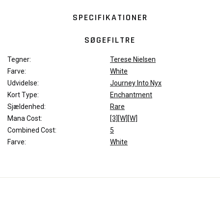
SPECIFIKATIONER
SØGEFILTRE
Tegner:
Terese Nielsen
Farve:
White
Udvidelse:
Journey Into Nyx
Kort Type:
Enchantment
Sjældenhed:
Rare
Mana Cost:
[3][W][W]
Combined Cost:
5
Farve:
White