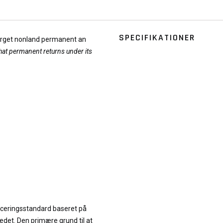
SPECIFIKATIONER
 target nonland permanent an
hat permanent returns under its
iceringsstandard baseret på
edet. Den primære grund til at