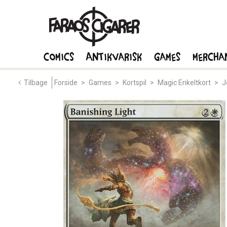
Comics
Antikvarisk
Games
Mercha
Tilbage
Forside
>
Games
>
Kortspil
>
Magic Enkeltkort
>
J