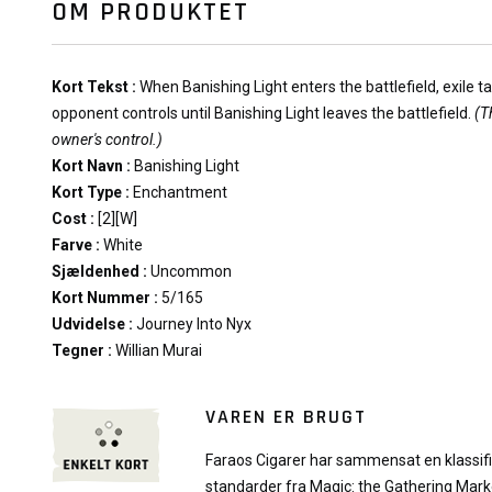
OM PRODUKTET
Kort Tekst :
When Banishing Light enters the battlefield, exile
opponent controls until Banishing Light leaves the battlefield.
(T
owner's control.)
Kort Navn :
Banishing Light
Kort Type :
Enchantment
Cost :
[2][W]
Farve :
White
Sjældenhed :
Uncommon
Kort Nummer :
5/165
Udvidelse :
Journey Into Nyx
Tegner :
Willian Murai
VAREN ER BRUGT
Faraos Cigarer har sammensat en klassif
standarder fra Magic: the Gathering Mark