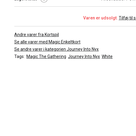
Kort Type :
Enchantment
Cost :
[2][W]
Farve :
White
Varen er udsolgt.
Tilføj til
Sjældenhed :
Uncommon
Kort Nummer :
5/165
Andre varer fra Kortspil
Udvidelse :
Journey Into Nyx
Se alle varer med Magic Enkeltkort
Tegner :
Willian Murai
Se andre varer i kategorien Journey Into Nyx
Tags:
Magic The Gathering
Journey Into Nyx
White