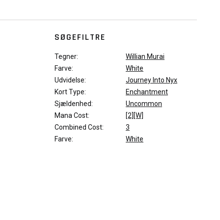
SØGEFILTRE
Tegner:
Willian Murai
Farve:
White
Udvidelse:
Journey Into Nyx
Kort Type:
Enchantment
Sjældenhed:
Uncommon
Mana Cost:
[2][W]
Combined Cost:
3
Farve:
White