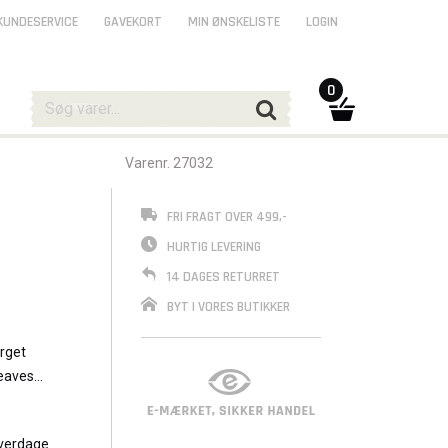
KUNDESERVICE
GAVEKORT
MIN ØNSKELISTE
LOGIN
0
Varenr. 27032
FRI FRAGT OVER 499,-
HURTIG LEVERING
14 DAGES RETURRET
BYT I VORES BUTIKKER
arget
leaves
verdage