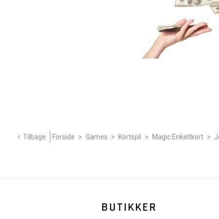
Tilbage
Forside
>
Games
>
Kortspil
>
Magic Enkeltkort
>
J
BUTIKKER