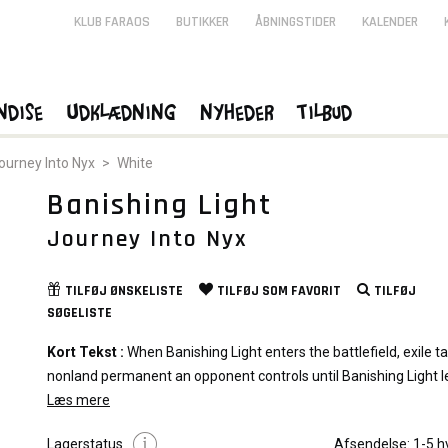
KLUB FARAOS
BUTIKKER
ÅBNINGSTIDER
KALENDER
ndise
Udklædning
Nyheder
Tilbud
ourney Into Nyx
>
White
Banishing Light
Journey Into Nyx
TILFØJ
ØNSKELISTE
TILFØJ SOM
FAVORIT
TILFØJ
SØGELISTE
Kort Tekst :
When Banishing Light enters the battlefield, exile t
nonland permanent an opponent controls until Banishing Light 
the battlefield.
Læs mere
(That permanent returns under its owner's control.)
Kort Navn :
Banishing Light
Lagerstatus
Afsendelse:
1-5 h