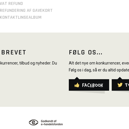
VAT REFUND
REFUNDERING AF GAVEKORT
KONTAKTLINSEALBUM
SBREVET
FØLG OS...
urrencer, tilbud og nyheder. Du
Alt det nye om konkurrencer, even
Følg os i dag, så er du altid opdate
Facebook
T