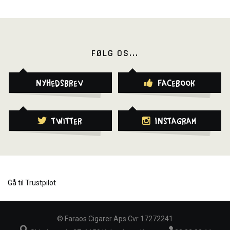
FØLG OS...
Nyhedsbrev
Facebook
Twitter
Instagram
Gå til Trustpilot
©
Faraos Cigarer Aps Cvr 17272241