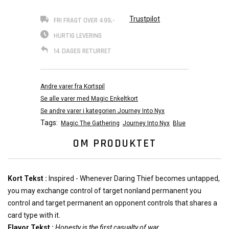
Trustpilot
FRI FRAGT OVER 499,-
HURTIG LEVERING
14 DAGES RETURRET
Andre varer fra Kortspil
Se alle varer med Magic Enkeltkort
Se andre varer i kategorien Journey Into Nyx
Tags:
Magic The Gathering
Journey Into Nyx
Blue
OM PRODUKTET
Kort Tekst :
Inspired - Whenever Daring Thief becomes untapped,
you may exchange control of target nonland permanent you
control and target permanent an opponent controls that shares a
card type with it.
Flavor Tekst :
Honesty is the first casualty of war.