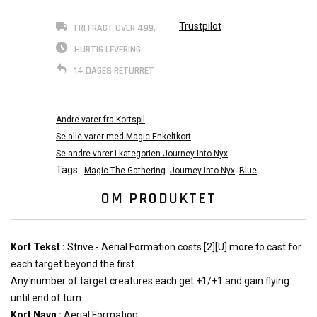
Trustpilot
FRI FRAGT OVER 499,-
HURTIG LEVERING
14 DAGES RETURRET
Andre varer fra Kortspil
Se alle varer med Magic Enkeltkort
Se andre varer i kategorien Journey Into Nyx
Tags:
Magic The Gathering
Journey Into Nyx
Blue
OM PRODUKTET
Kort Tekst :
Strive - Aerial Formation costs [2][U] more to cast for
each target beyond the first.
Any number of target creatures each get +1/+1 and gain flying
until end of turn.
Kort Navn :
Aerial Formation