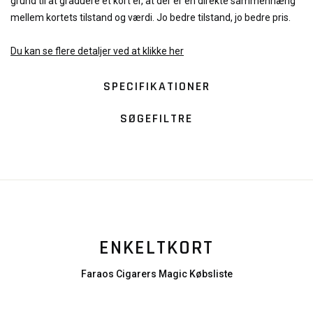
grund til at graduere et kort er, at der er en direkte sammenhæng
mellem kortets tilstand og værdi. Jo bedre tilstand, jo bedre pris.
Du kan se flere detaljer ved at klikke her
SPECIFIKATIONER
SØGEFILTRE
ENKELTKORT
Faraos Cigarers Magic Købsliste