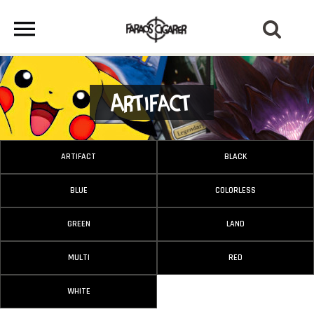
Artifact
ARTIFACT
BLACK
BLUE
COLORLESS
GREEN
LAND
MULTI
RED
WHITE