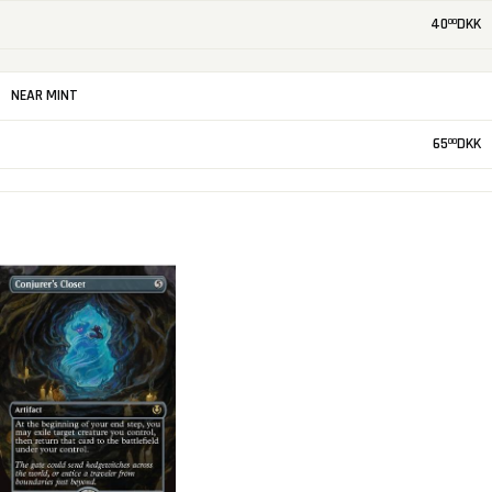
40
DKK
00
NEAR MINT
65
DKK
00