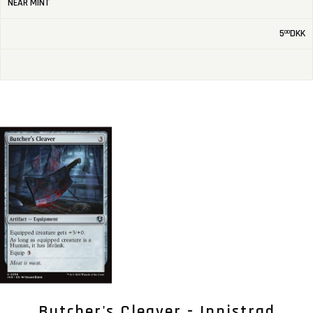
NEAR MINT
5
DKK
00
Butcher's Cleaver - Innistrad