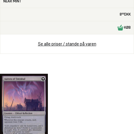
NEAR MINT
8
DKK
00
KØB
Se alle priser / stande på varen