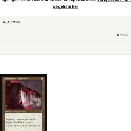
søgeliste her
NEAR MINT
5
DKK
00