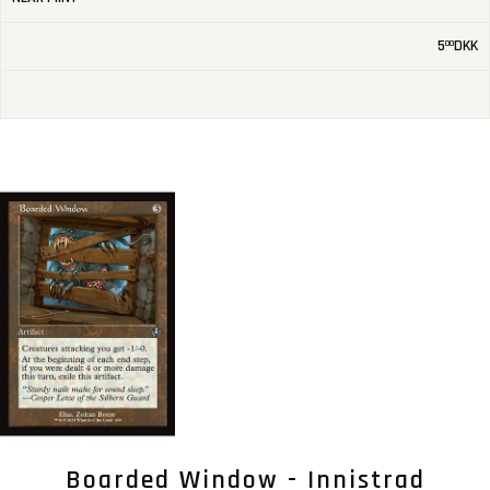
5
DKK
00
Boarded Window - Innistrad