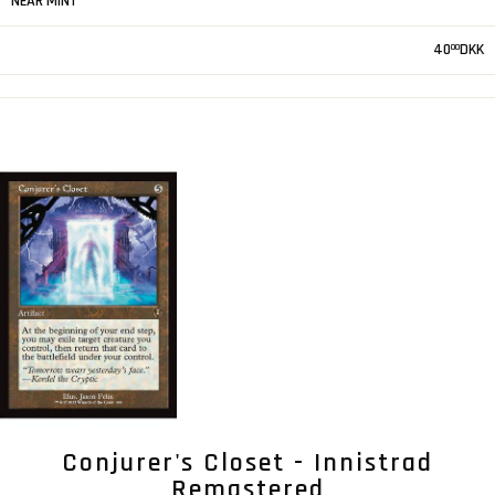
NEAR MINT
40
DKK
00
Conjurer's Closet - Innistrad
Remastered