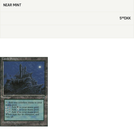
NEAR MINT
5
DKK
00