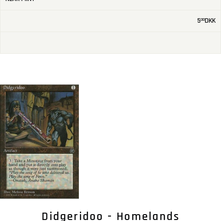
5
DKK
00
Didgeridoo - Homelands