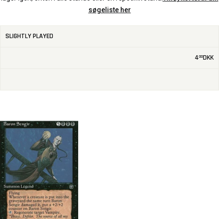
søgeliste her
SLIGHTLY PLAYED
4
DKK
00