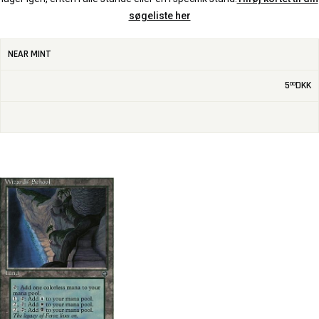
søgeliste her
NEAR MINT
5
DKK
00