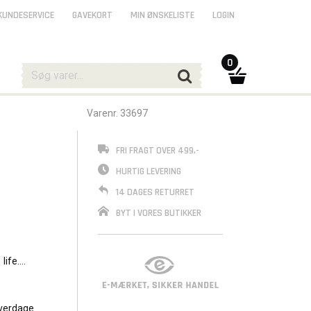
KUNDESERVICE
GAVEKORT
MIN ØNSKELISTE
LOGIN
0
Varenr. 33697
FRI FRAGT OVER 499,-
HURTIG LEVERING
14 DAGES RETURRET
BYT I VORES BUTIKKER
life.
ritory,
verdage