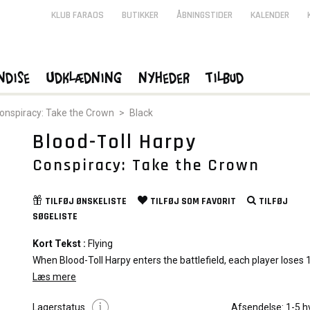
KLUB FARAOS
BUTIKKER
ÅBNINGSTIDER
KALENDER
ndise
Udklædning
Nyheder
Tilbud
onspiracy: Take the Crown
>
Black
Blood-Toll Harpy
Conspiracy: Take the Crown
TILFØJ
ØNSKELISTE
TILFØJ SOM
FAVORIT
TILFØJ
SØGELISTE
Kort Tekst :
Flying
When Blood-Toll Harpy enters the battlefield, each player loses 1 
Flavor Tekst :
Læs mere
When harpies demand a toll to cross through their ter
consider yourself lucky if they permit payment in coin.
Lagerstatus
Afsendelse:
1-5 h