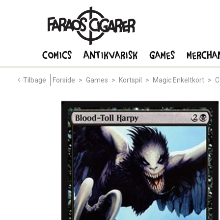
Comics
Antikvarisk
Games
Mercha
Tilbage
Forside
>
Games
>
Kortspil
>
Magic Enkeltkort
>
C