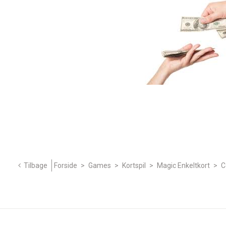
Tilbage
Forside
>
Games
>
Kortspil
>
Magic Enkeltkort
>
C