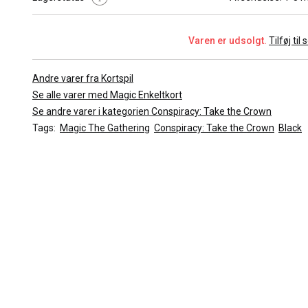
Kort Navn :
Blood-Toll Harpy
Kort Type :
Creature - Harpy
Cost :
[2][B]
Varen er udsolgt.
Tilføj til
Power / Toughness :
2/1
Farve :
Black
Andre varer fra Kortspil
Sjældenhed :
Common
Se alle varer med Magic Enkeltkort
Kort Nummer :
129/221
Se andre varer i kategorien Conspiracy: Take the Crown
Udvidelse :
Conspiracy - Take the Crown
Tags:
Magic The Gathering
Conspiracy: Take the Crown
Black
Tegner :
Kev Walker