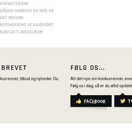
KARAKTERARK
SÅDAN HANDLER DU HOS OS
VAT REFUND
REFUNDERING AF GAVEKORT
KONTAKTLINSEALBUM
SBREVET
FØLG OS...
urrencer, tilbud og nyheder. Du
Alt det nye om konkurrencer, even
Følg os i dag, så er du altid opdate
Facebook
T