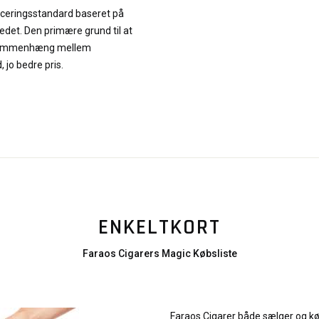
iceringsstandard baseret på
edet. Den primære grund til at
te sammenhæng mellem
, jo bedre pris.
ENKELTKORT
Faraos Cigarers Magic Købsliste
Faraos Cigarer både sælger og kø