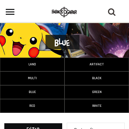
Blue
LAND
ARTIFACT
MULTI
BLACK
BLUE
GREEN
RED
WHITE
Filter