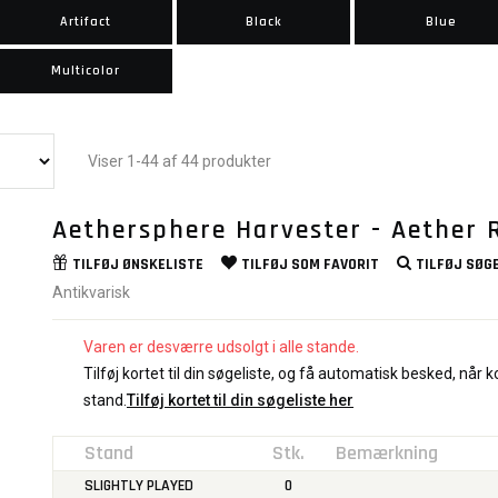
Artifact
Black
Blue
Multicolor
Viser 1-44 af 44 produkter
Aethersphere Harvester - Aether 
TILFØJ
ØNSKELISTE
TILFØJ SOM
FAVORIT
TILFØJ
SØGE
Antikvarisk
Varen er desværre udsolgt i alle stande.
Tilføj kortet til din søgeliste, og få automatisk besked, når ko
stand.
Tilføj kortet til din søgeliste her
Stand
Stk.
Bemærkning
SLIGHTLY PLAYED
0