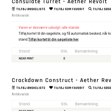
Consulate Turret - Aether Revolt
TILFØJ
ØNSKELISTE
TILFØJ SOM
FAVORIT
TILFØJ
SØGE
Antikvarisk
Varen er desværre udsolgt i alle stande.
Tilføj kortet til din søgeliste, og få automatisk besked, når ko
stand.
Tilføj kortet til din søgeliste her
Stand
Stk.
Bemærkning
NEAR MINT
0
Crackdown Construct - Aether Rev
TILFØJ
ØNSKELISTE
TILFØJ SOM
FAVORIT
TILFØJ
SØGE
Antikvarisk
Stand
Stk.
Bemærkning