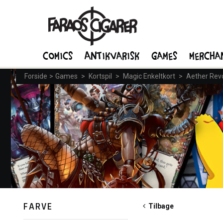
Comics
Antikvarisk
Games
Mercha
Forside
>
Games
>
Kortspil
>
Magic Enkeltkort
>
Aether Revo
FARVE
Tilbage