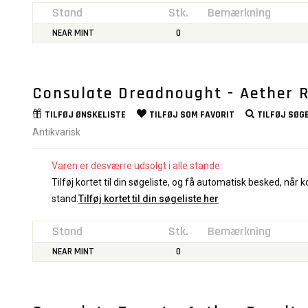
Stand
Stk.
Bemærkning
NEAR MINT
0
Consulate Dreadnought - Aether R
TILFØJ
ØNSKELISTE
TILFØJ SOM
FAVORIT
TILFØJ
SØGE
Antikvarisk
Varen er desværre udsolgt i alle stande.
Tilføj kortet til din søgeliste, og få automatisk besked, når ko
stand.
Tilføj kortet til din søgeliste her
Stand
Stk.
Bemærkning
NEAR MINT
0