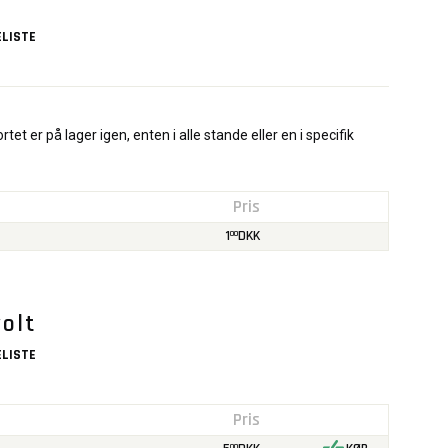
LISTE
rtet er på lager igen, enten i alle stande eller en i specifik
Pris
1
DKK
00
olt
LISTE
Pris
00