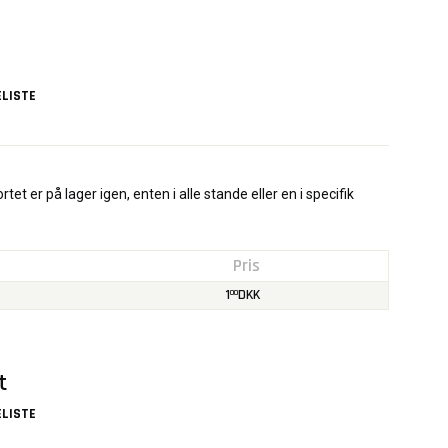
LISTE
rtet er på lager igen, enten i alle stande eller en i specifik
Pris
1
DKK
00
t
LISTE