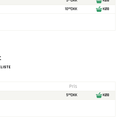
5
DKK
KØB
10
DKK
KØB
00
t
LISTE
Pris
5
DKK
KØB
00