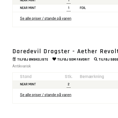
NEAR MINT
1
NEAR MINT
1
FOIL
Se alle priser / stande på varen
Daredevil Dragster - Aether Revol
TILFØJ
ØNSKELISTE
TILFØJ SOM
FAVORIT
TILFØJ
SØGE
Antikvarisk
Stand
Stk.
Bemærkning
NEAR MINT
2
Se alle priser / stande på varen