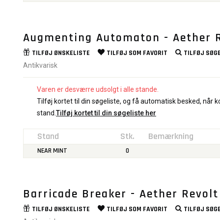
Augmenting Automaton - Aether 
TILFØJ
ØNSKELISTE
TILFØJ SOM
FAVORIT
TILFØJ
SØGE
Antikvarisk
Varen er desværre udsolgt i alle stande.
Tilføj kortet til din søgeliste, og få automatisk besked, når ko
stand.
Tilføj kortet til din søgeliste her
Stand
Stk.
Bemærkning
NEAR MINT
0
Barricade Breaker - Aether Revolt
TILFØJ
ØNSKELISTE
TILFØJ SOM
FAVORIT
TILFØJ
SØGE