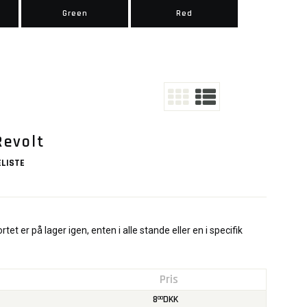
Green
Red
Revolt
LISTE
rtet er på lager igen, enten i alle stande eller en i specifik
Pris
8
DKK
00