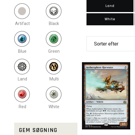
Land
White
Artifact
Black
Blue
Green
Land
Multi
Red
White
GEM SØGNING