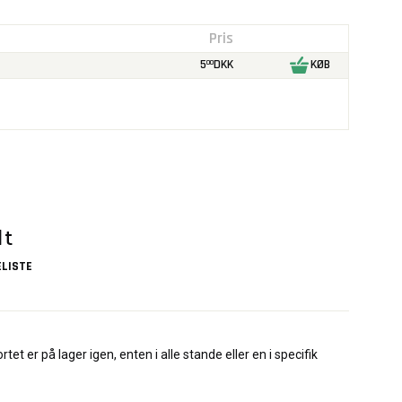
Pris
5
DKK
KØB
00
lt
LISTE
rtet er på lager igen, enten i alle stande eller en i specifik