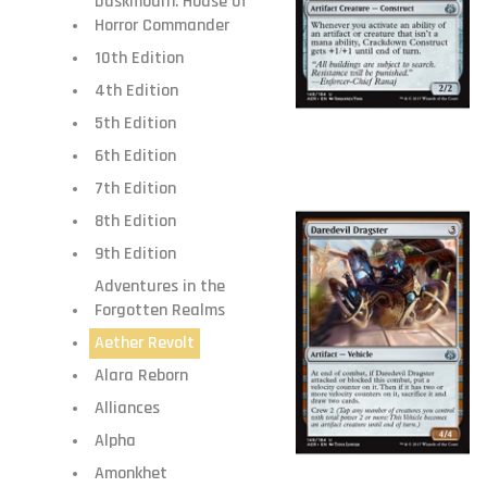
Duskmourn: House of
Horror Commander
10th Edition
4th Edition
5th Edition
6th Edition
7th Edition
8th Edition
9th Edition
Adventures in the
Forgotten Realms
Aether Revolt
Alara Reborn
Alliances
Alpha
Amonkhet