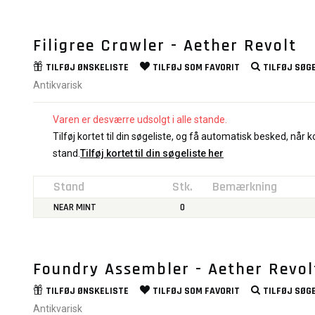
Filigree Crawler - Aether Revolt
TILFØJ
ØNSKELISTE
TILFØJ SOM
FAVORIT
TILFØJ
SØGE
Antikvarisk
Varen er desværre udsolgt i alle stande.
Tilføj kortet til din søgeliste, og få automatisk besked, når ko
stand.
Tilføj kortet til din søgeliste her
Stand
Stk.
Bemærkning
NEAR MINT
0
Foundry Assembler - Aether Revol
TILFØJ
ØNSKELISTE
TILFØJ SOM
FAVORIT
TILFØJ
SØGE
Antikvarisk