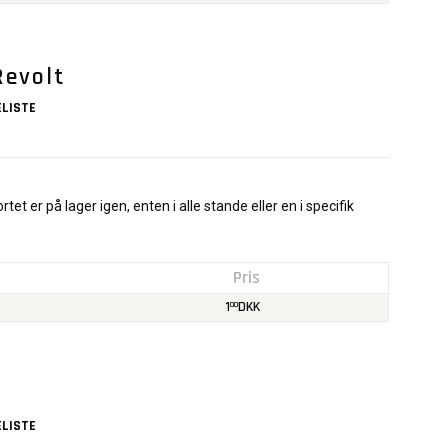
Revolt
LISTE
rtet er på lager igen, enten i alle stande eller en i specifik
Pris
1
DKK
00
LISTE