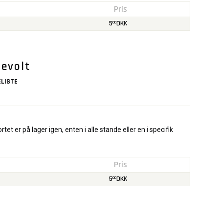
Pris
5
DKK
00
evolt
LISTE
rtet er på lager igen, enten i alle stande eller en i specifik
Pris
5
DKK
00