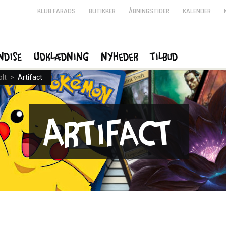
KLUB FARAOS
BUTIKKER
ÅBNINGSTIDER
KALENDER
ndise
Udklædning
Nyheder
Tilbud
lt
>
Artifact
Artifact