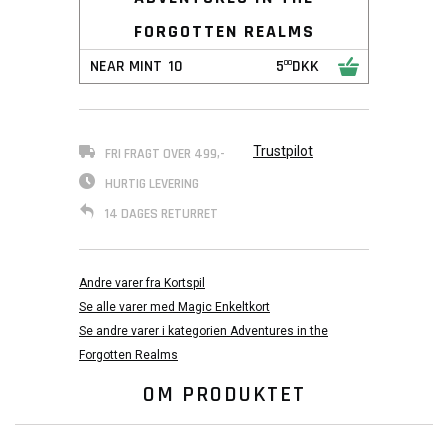
FORGOTTEN REALMS
NEAR MINT
10
5
DKK
00
Trustpilot
FRI FRAGT OVER 499,-
HURTIG LEVERING
14 DAGES RETURRET
Andre varer fra Kortspil
Se alle varer med Magic Enkeltkort
Se andre varer i kategorien Adventures in the
Forgotten Realms
OM PRODUKTET