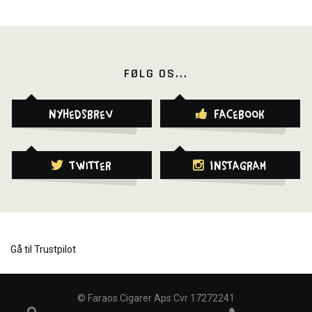
FØLG OS...
Nyhedsbrev
Facebook
Twitter
Instagram
Gå til Trustpilot
©
Faraos Cigarer Aps Cvr 17272241