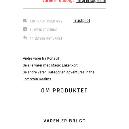
Varen er udsolgt.
Tilføj til søgeliste
Trustpilot
FRI FRAGT OVER 499,-
HURTIG LEVERING
14 DAGES RETURRET
Andre varer fra Kortspil
Se alle varer med Magic Enkeltkort
Se andre varer i kategorien Adventures in the
Forgotten Realms
OM PRODUKTET
VAREN ER BRUGT