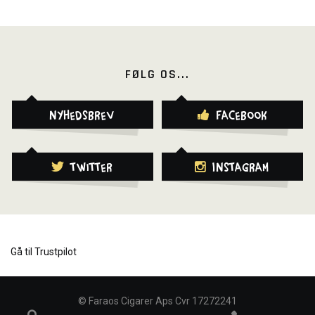
FØLG OS...
Nyhedsbrev
Facebook
Twitter
Instagram
Gå til Trustpilot
©
Faraos Cigarer Aps Cvr 17272241