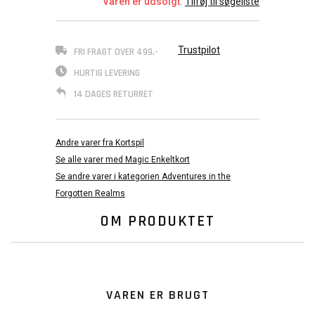
Varen er udsolgt.
Tilføj til søgeliste
Trustpilot
FRI FRAGT OVER 499,-
HURTIG LEVERING
14 DAGES RETURRET
Andre varer fra Kortspil
Se alle varer med Magic Enkeltkort
Se andre varer i kategorien Adventures in the
Forgotten Realms
OM PRODUKTET
VAREN ER BRUGT