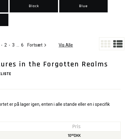
Black
Blue
-
2
-
3
...
6
Fortsæt
Vis Alle
tures in the Forgotten Realms
LISTE
rtet er på lager igen, enten i alle stande eller en i specifik
Pris
10
DKK
00