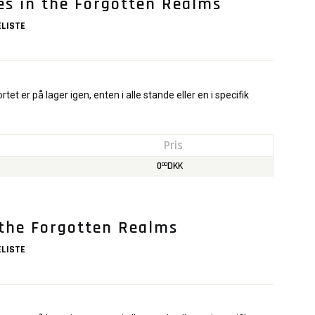
es in the Forgotten Realms
LISTE
rtet er på lager igen, enten i alle stande eller en i specifik
Pris
0
DKK
00
 the Forgotten Realms
LISTE