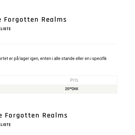
he Forgotten Realms
LISTE
rtet er på lager igen, enten i alle stande eller en i specifik
Pris
20
DKK
00
he Forgotten Realms
LISTE