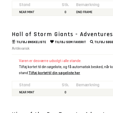
Stand
Stk.
Bemærkning
NEAR MINT
0
DND FRAME
Hall of Storm Giants - Adventure
TILFØJ
ØNSKELISTE
TILFØJ SOM
FAVORIT
TILFØJ
SØGE
Antikvarisk
Varen er desværre udsolgt i alle stande.
Tilføj kortet til din søgeliste, og få automatisk besked, når ko
stand.
Tilføj kortet til din søgeliste her
Stand
Stk.
Bemærkning
NEAR MINT
0