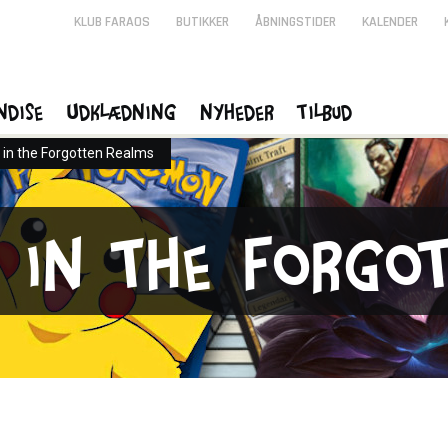
KLUB FARAOS
BUTIKKER
ÅBNINGSTIDER
KALENDER
ndise
Udklædning
Nyheder
Tilbud
in the Forgotten Realms
 in the Forgo