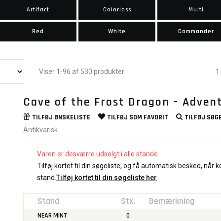
Artifact
Colorless
Multi
Red
White
Commander
Viser 1-96 af 530 produkter
1
Cave of the Frost Dragon - Adven
TILFØJ
ØNSKELISTE
TILFØJ SOM
FAVORIT
TILFØJ
SØGE
Antikvarisk
Varen er desværre udsolgt i alle stande.
Tilføj kortet til din søgeliste, og få automatisk besked, når ko
stand.
Tilføj kortet til din søgeliste her
Stand
Stk.
Bemærkning
NEAR MINT
0