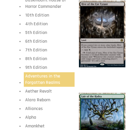
Duskmourn: House of
Horror Commander
10th Edition
4th Edition
5th Edition
6th Edition
7th Edition
8th Edition
9th Edition
Adventures in the
Forgotten Realms
Aether Revolt
Alara Reborn
Alliances
Alpha
Amonkhet