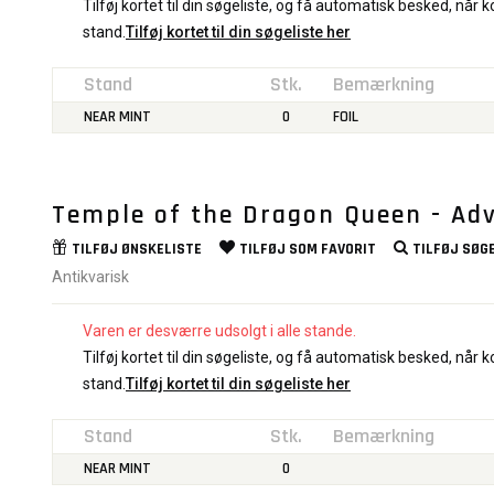
Tilføj kortet til din søgeliste, og få automatisk besked, når ko
stand.
Tilføj kortet til din søgeliste her
Stand
Stk.
Bemærkning
NEAR MINT
0
FOIL
Temple of the Dragon Queen - Adv
TILFØJ
ØNSKELISTE
TILFØJ SOM
FAVORIT
TILFØJ
SØGE
Antikvarisk
Varen er desværre udsolgt i alle stande.
Tilføj kortet til din søgeliste, og få automatisk besked, når ko
stand.
Tilføj kortet til din søgeliste her
Stand
Stk.
Bemærkning
NEAR MINT
0