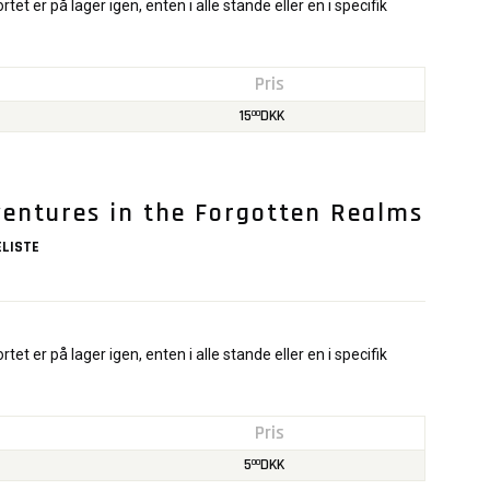
rtet er på lager igen, enten i alle stande eller en i specifik
Pris
15
DKK
00
entures in the Forgotten Realms
LISTE
rtet er på lager igen, enten i alle stande eller en i specifik
Pris
5
DKK
00