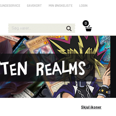
KUNDESERVICE
GAVEKORT
MIN ØNSKELISTE
LOGIN
0
tten Realms
Skjul ikoner