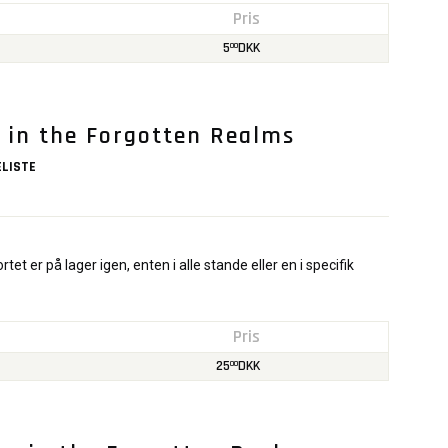
Pris
5
DKK
00
s in the Forgotten Realms
LISTE
rtet er på lager igen, enten i alle stande eller en i specifik
Pris
25
DKK
00