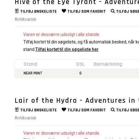
Hive of the Eye Tyrant - Adventur
TILFØJ
ØNSKELISTE
TILFØJ SOM
FAVORIT
TILFØJ
SØGE
Antikvarisk
Varen er desværre udsolgt i alle stande.
Tilføj kortet til din søgeliste, og få automatisk besked, når ko
stand.
Tilføj kortet til din søgeliste her
Stand
Stk.
Bemærkning
NEAR MINT
0
Lair of the Hydra - Adventures in
TILFØJ
ØNSKELISTE
TILFØJ SOM
FAVORIT
TILFØJ
SØGE
Antikvarisk
Varen er desværre udsolgt i alle stande.