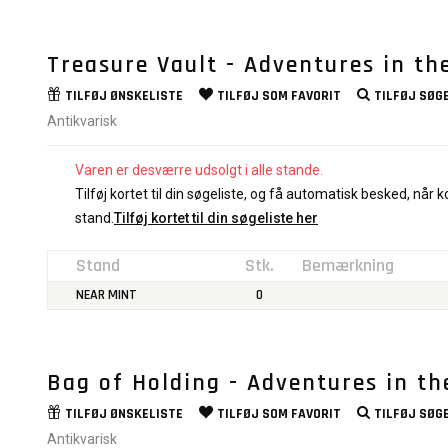
Treasure Vault - Adventures in t
TILFØJ
ØNSKELISTE
TILFØJ SOM
FAVORIT
TILFØJ
SØGE
Antikvarisk
Varen er desværre udsolgt i alle stande.
Tilføj kortet til din søgeliste, og få automatisk besked, når ko
stand.
Tilføj kortet til din søgeliste her
Stand
Stk.
Bemærkning
NEAR MINT
0
Bag of Holding - Adventures in t
TILFØJ
ØNSKELISTE
TILFØJ SOM
FAVORIT
TILFØJ
SØGE
Antikvarisk