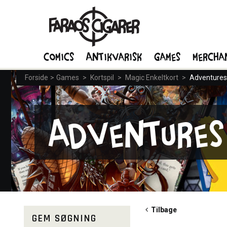
Comics
Antikvarisk
Games
Mercha
Forside
>
Games
>
Kortspil
>
Magic Enkeltkort
>
Adventures 
Adventures
Tilbage
GEM SØGNING