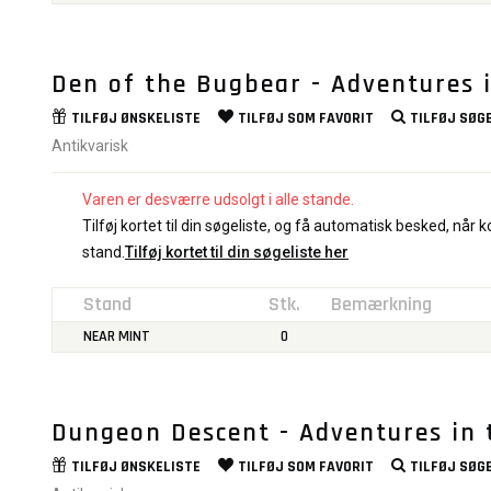
Den of the Bugbear - Adventures 
TILFØJ
ØNSKELISTE
TILFØJ SOM
FAVORIT
TILFØJ
SØGE
Antikvarisk
Varen er desværre udsolgt i alle stande.
Tilføj kortet til din søgeliste, og få automatisk besked, når ko
stand.
Tilføj kortet til din søgeliste her
Stand
Stk.
Bemærkning
NEAR MINT
0
Dungeon Descent - Adventures in
TILFØJ
ØNSKELISTE
TILFØJ SOM
FAVORIT
TILFØJ
SØGE