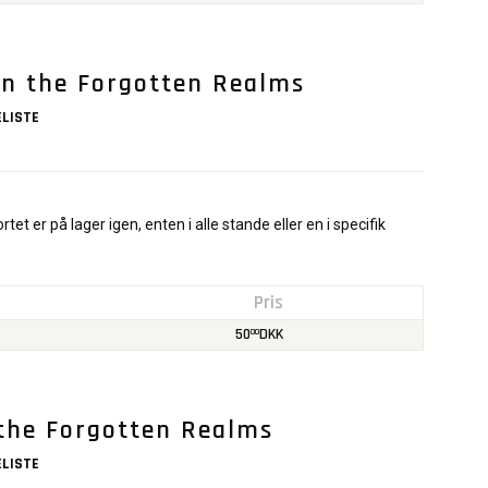
in the Forgotten Realms
LISTE
rtet er på lager igen, enten i alle stande eller en i specifik
Pris
50
DKK
00
 the Forgotten Realms
LISTE