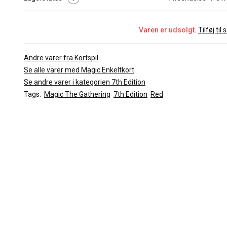
Cost :
[X][R]
Farve :
Red
Sjældenhed :
Rare
Varen er udsolgt.
Tilføj til
Kort Nummer :
180/350
Udvidelse :
7th Edition
Andre varer fra Kortspil
Tegner :
Franz Vohwinkel
Se alle varer med Magic Enkeltkort
Se andre varer i kategorien 7th Edition
Tags:
Magic The Gathering
7th Edition
Red