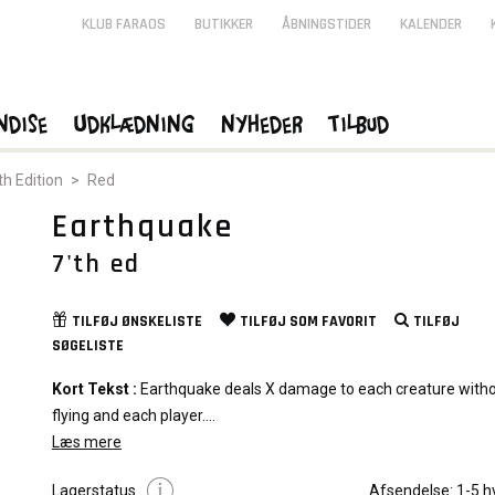
KLUB FARAOS
BUTIKKER
ÅBNINGSTIDER
KALENDER
ndise
Udklædning
Nyheder
Tilbud
th Edition
>
Red
Earthquake
7'th ed
TILFØJ
ØNSKELISTE
TILFØJ SOM
FAVORIT
TILFØJ
SØGELISTE
Kort Tekst :
Earthquake deals X damage to each creature with
flying and each player.
Kort Navn :
Læs mere
Earthquake
Kort Type :
Sorcery
Lagerstatus
Afsendelse:
1-5 h