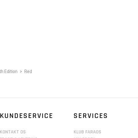
th Edition
>
Red
KUNDESERVICE
SERVICES
KONTAKT OS
KLUB FARAOS