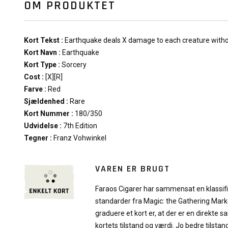
OM PRODUKTET
Kort Tekst :
Earthquake deals X damage to each creature withou
Kort Navn :
Earthquake
Kort Type :
Sorcery
Cost :
[X][R]
Farve :
Red
Sjældenhed :
Rare
Kort Nummer :
180/350
Udvidelse :
7th Edition
Tegner :
Franz Vohwinkel
VAREN ER BRUGT
Faraos Cigarer har sammensat en klassif
standarder fra Magic: the Gathering Mark
graduere et kort er, at der er en direk
kortets tilstand og værdi. Jo bedre tilstand