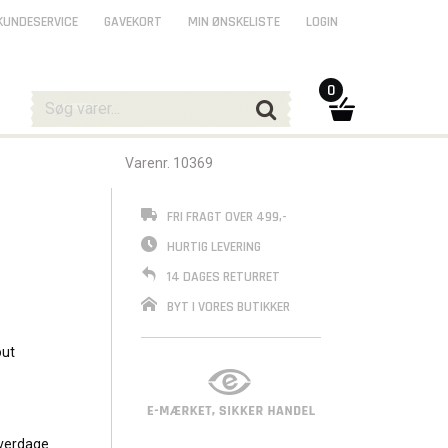
KUNDESERVICE
GAVEKORT
MIN ØNSKELISTE
LOGIN
0
Varenr. 10369
FRI FRAGT OVER 499,-
HURTIG LEVERING
14 DAGES RETURRET
BYT I VORES BUTIKKER
out
verdage