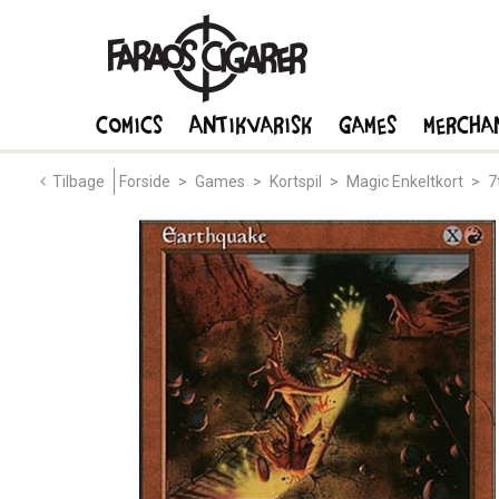
Comics
Antikvarisk
Games
Mercha
Tilbage
Forside
>
Games
>
Kortspil
>
Magic Enkeltkort
>
7