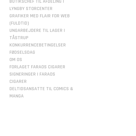
BUTIKSCHEF TIL AFDELING I
LYNGBY STORCENTER
GRAFIKER MED FLAIR FOR WEB
(FULDTID)
UNGARBEJDERE TIL LAGER I
TÅSTRUP
KONKURRENCEBETINGELSER
FØDSELSDAG
OM OS
FORLAGET FARAOS CIGARER
SIGNERINGER I FARAOS
CIGARER
DELTIDSANSATTE TIL COMICS &
MANGA