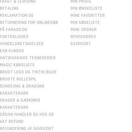
FRAGT & LEVERING
MIN PROFIL
BETALING
MIN ØNSKELISTE
REKLAMATION OG
MINE FAVORITTER
RETURNERING FOR ONLINEKØB
MIN SØGELISTE
PÅ FARAOS.DK
MINE ORDRER
FORTROLIGHED
NYHEDSBREV
HANDELSBETINGELSER
GAVEKORT
EAN KUNDER
ANTIKVARISKE TEGNESERIER
MAGIC KØBSLISTE
BRUGT LEGO OG TINTIN BILER
BRUGTE ROLLESPIL
DUNGEONS & DRAGONS
KARAKTERARK
DRAGER & DÆMONER
KARAKTERARK
SÅDAN HANDLER DU HOS OS
VAT REFUND
REFUNDERING AF GAVEKORT