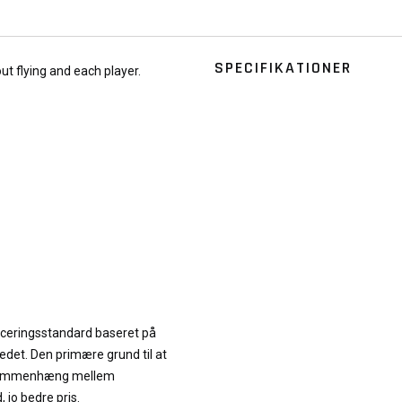
SPECIFIKATIONER
t flying and each player.
iceringsstandard baseret på
edet. Den primære grund til at
te sammenhæng mellem
, jo bedre pris.