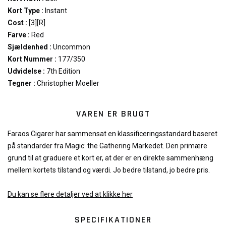
Kort Type :
Instant
Cost :
[3][R]
Farve :
Red
Sjældenhed :
Uncommon
Kort Nummer :
177/350
Udvidelse :
7th Edition
Tegner :
Christopher Moeller
VAREN ER BRUGT
Faraos Cigarer har sammensat en klassificeringsstandard baseret
på standarder fra Magic: the Gathering Markedet. Den primære
grund til at graduere et kort er, at der er en direkte sammenhæng
mellem kortets tilstand og værdi. Jo bedre tilstand, jo bedre pris.
Du kan se flere detaljer ved at klikke her
SPECIFIKATIONER