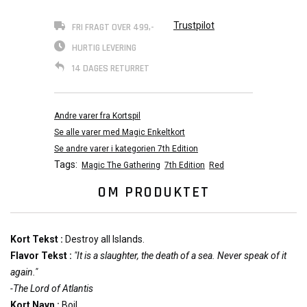
Trustpilot
FRI FRAGT OVER 499,-
HURTIG LEVERING
14 DAGES RETURRET
Andre varer fra Kortspil
Se alle varer med Magic Enkeltkort
Se andre varer i kategorien 7th Edition
Tags:
Magic The Gathering
7th Edition
Red
OM PRODUKTET
Kort Tekst :
Destroy all Islands.
Flavor Tekst :
"It is a slaughter, the death of a sea. Never speak of it
again."
-The Lord of Atlantis
Kort Navn :
Boil