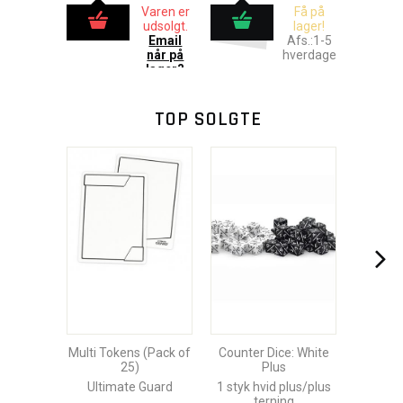
Varen er
Få på
udsolgt.
lager!
Email
Afs.:1-5
når på
hverdage
lager?
TOP SOLGTE
Multi Tokens (Pack of
Counter Dice: White
25)
Plus
Ultimate Guard
1 styk hvid plus/plus
terning