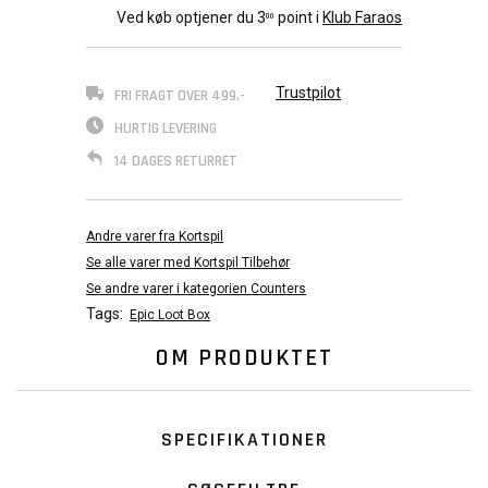
Ved køb optjener du
3
point i
Klub Faraos
00
Trustpilot
FRI FRAGT OVER 499,-
HURTIG LEVERING
14 DAGES RETURRET
Andre varer fra Kortspil
Se alle varer med Kortspil Tilbehør
Se andre varer i kategorien Counters
Tags:
Epic Loot Box
OM PRODUKTET
SPECIFIKATIONER