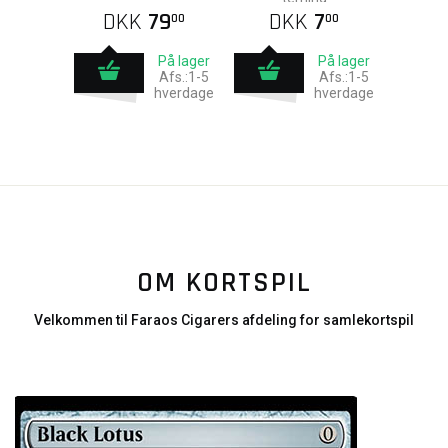
DKK
79
DKK
7
00
00
På lager
På lager
Afs.:1-5
Afs.:1-5
hverdage
hverdage
OM KORTSPIL
Velkommen til Faraos Cigarers afdeling for samlekortspil