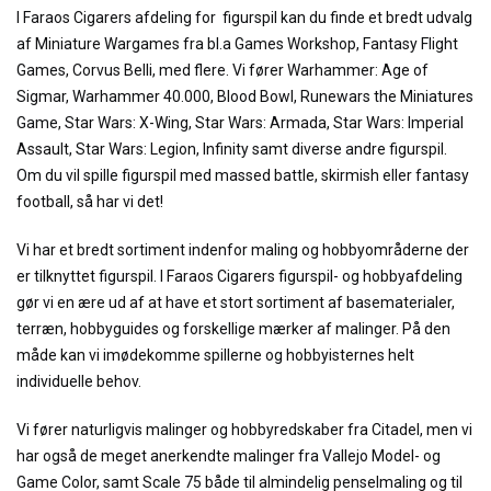
I Faraos Cigarers afdeling for figurspil kan du finde et bredt udvalg
af Miniature Wargames fra bl.a Games Workshop, Fantasy Flight
Games, Corvus Belli, med flere. Vi fører Warhammer: Age of
Sigmar, Warhammer 40.000, Blood Bowl, Runewars the Miniatures
Game, Star Wars: X-Wing, Star Wars: Armada, Star Wars: Imperial
Assault, Star Wars: Legion, Infinity samt diverse andre figurspil.
Om du vil spille figurspil med massed battle, skirmish eller fantasy
football, så har vi det!
Vi har et bredt sortiment indenfor maling og hobbyområderne der
er tilknyttet figurspil. I Faraos Cigarers figurspil- og hobbyafdeling
gør vi en ære ud af at have et stort sortiment af basematerialer,
terræn, hobbyguides og forskellige mærker af malinger. På den
måde kan vi imødekomme spillerne og hobbyisternes helt
individuelle behov.
Vi fører naturligvis malinger og hobbyredskaber fra Citadel, men vi
har også de meget anerkendte malinger fra Vallejo Model- og
Game Color, samt Scale 75 både til almindelig penselmaling og til