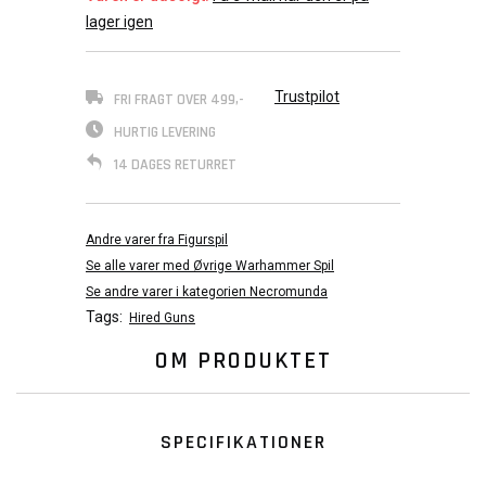
lager igen
Trustpilot
FRI FRAGT OVER 499,-
HURTIG LEVERING
14 DAGES RETURRET
Andre varer fra Figurspil
Se alle varer med Øvrige Warhammer Spil
Se andre varer i kategorien Necromunda
Tags:
Hired Guns
OM PRODUKTET
SPECIFIKATIONER