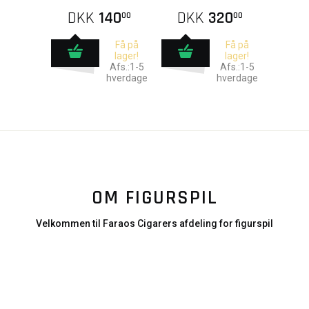
DKK
140
DKK
320
00
00
Få på
Få på
lager!
lager!
Afs.:1-5
Afs.:1-5
hverdage
hverdage
OM FIGURSPIL
Velkommen til Faraos Cigarers afdeling for figurspil