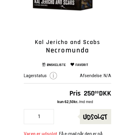
Kal Jericho and Scabs
Necromunda
ØNSKELISTE
FAVORIT
Lagerstatus
Afsendelse:
N/A
Pris
250
DKK
00
Udsolgt
Varen er udsolgt.
Få e-mail når den er på