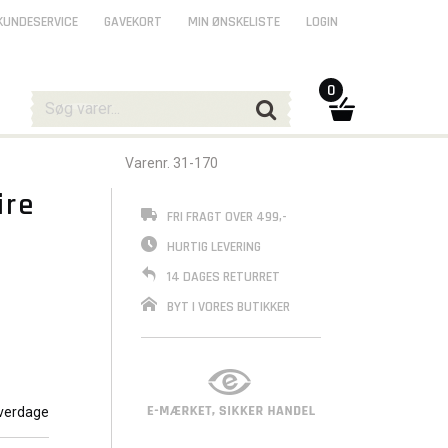
KUNDESERVICE
GAVEKORT
MIN ØNSKELISTE
LOGIN
0
Varenr. 31-170
ire
FRI FRAGT OVER 499,-
HURTIG LEVERING
14 DAGES RETURRET
BYT I VORES BUTIKKER
verdage