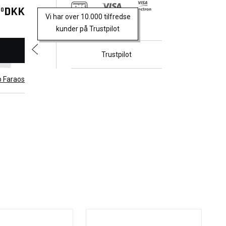
DKK
00
Vi har over 10.000 tilfredse
kunder på Trustpilot
Trustpilot
b Faraos