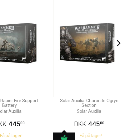
 Rapier Fire Support
Solar Auxilia: Charonite Ogryn
Battery
Section
olar Auxilia
Solar Auxilia
KK
445
DKK
445
00
00
Få på lager!
Få på lager!