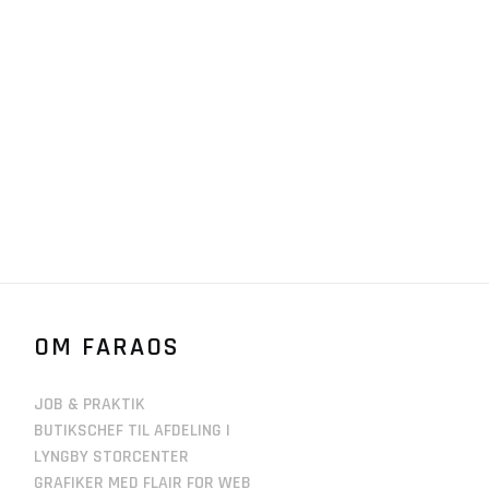
OM FARAOS
JOB & PRAKTIK
BUTIKSCHEF TIL AFDELING I
LYNGBY STORCENTER
GRAFIKER MED FLAIR FOR WEB