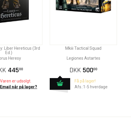
: Liber Hereticus (3rd
Mkiii Tactical Squad
Ed.)
orus Heresy
Legiones Astartes
KK
445
DKK
500
00
00
Varen er udsolgt.
Få på lager!
Email når på lager?
Afs.:1-5 hverdage