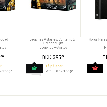
 Squad
Legiones Astartes: Contemptor
Horus Heresy
Dreadnought
rtes
Legiones Astartes
H
5
DKK
395
D
00
00
r!
Få på lager!
hverdage
Afs.:1-5 hverdage