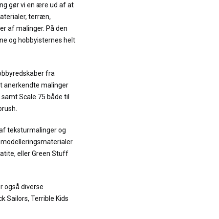
ng gør vi en ære ud af at
terialer, terræn,
er af malinger. På den
e og hobbyisternes helt
hobbyredskaber fra
et anerkendte malinger
 samt Scale 75 både til
brush.
 af teksturmalinger og
t modelleringsmaterialer
tite, eller Green Stuff
r også diverse
ck Sailors, Terrible Kids