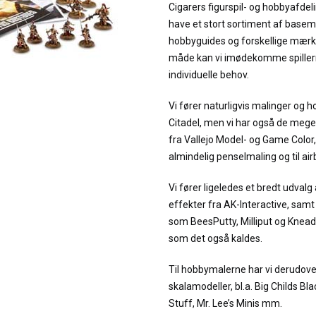
Cigarers figurspil- og hobbyafdeli
have et stort sortiment af basema
hobbyguides og forskellige mærk
måde kan vi imødekomme spillern
individuelle behov.
Vi fører naturligvis malinger og 
Citadel, men vi har også de meg
fra Vallejo Model- og Game Color,
almindelig penselmaling og til air
Vi fører ligeledes et bredt udvalg
effekter fra AK-Interactive, sam
som BeesPutty, Milliput og Kneada
som det også kaldes.
Til hobbymalerne har vi derudove
skalamodeller, bl.a. Big Childs Bla
Stuff, Mr. Lee’s Minis mm.