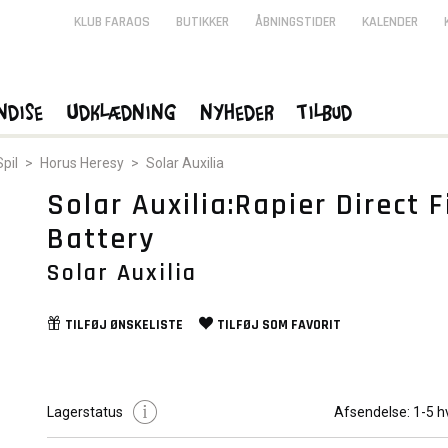
KLUB FARAOS
BUTIKKER
ÅBNINGSTIDER
KALENDER
ndise
Udklædning
Nyheder
Tilbud
pil
>
Horus Heresy
>
Solar Auxilia
Solar Auxilia:Rapier Direct F
Battery
Solar Auxilia
TILFØJ
ØNSKELISTE
TILFØJ SOM
FAVORIT
Lagerstatus
Afsendelse:
1-5 h