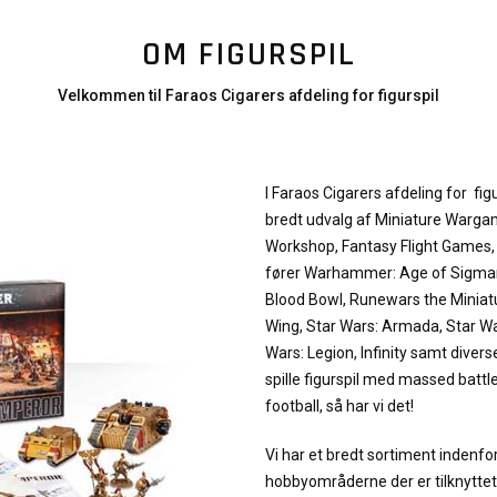
OM FIGURSPIL
Velkommen til Faraos Cigarers afdeling for figurspil
I Faraos Cigarers afdeling for figu
bredt udvalg af Miniature Warga
Workshop, Fantasy Flight Games, C
fører Warhammer: Age of Sigma
Blood Bowl, Runewars the Miniat
Wing, Star Wars: Armada, Star War
Wars: Legion, Infinity samt diverse
spille figurspil med massed battle
football, så har vi det!
Vi har et bredt sortiment indenfo
hobbyområderne der er tilknyttet f