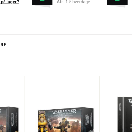
 på lager?
Afs.:1-5 hverdage
TRE