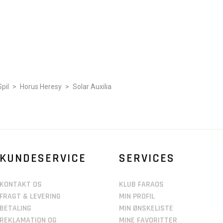
pil
>
Horus Heresy
>
Solar Auxilia
KUNDESERVICE
SERVICES
KONTAKT OS
KLUB FARAOS
FRAGT & LEVERING
MIN PROFIL
BETALING
MIN ØNSKELISTE
REKLAMATION OG
MINE FAVORITTER