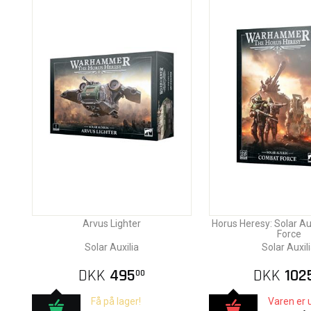
Arvus Lighter
Horus Heresy: Solar A
Force
Solar Auxilia
Solar Auxil
DKK
495
DKK
102
00
Få på lager!
Varen er 