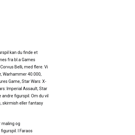
rspil kan du finde et
mes fra bl.a Games
orvus Belli, med flere. Vi
r, Warhammer 40.000,
ures Game, Star Wars: X-
s: Imperial Assault, Star
 andre figurspil. Om du vil
, skirmish eller fantasy
r maling og
igurspil. I Faraos