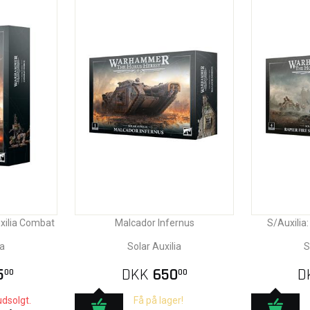
uxilia Combat
Malcador Infernus
S/Auxilia:
ia
Solar Auxilia
S
5
DKK
650
D
00
00
udsolgt.
Få på lager!