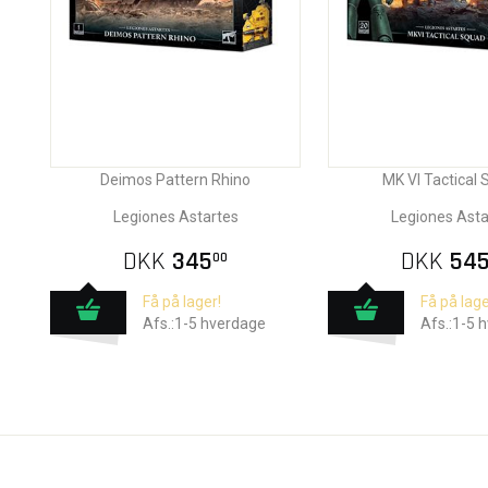
Deimos Pattern Rhino
MK VI Tactical
Legiones Astartes
Legiones Asta
DKK
345
DKK
54
00
Få på lager!
Få på lage
Afs.:1-5 hverdage
Afs.:1-5 