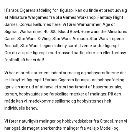
I Faraos Cigarers afdeling for figurspil kan du finde et bredt udvalg
af Miniature Wargames fra bl.a Games Workshop, Fantasy Flight
Games, Corvus Belli, med flere. Vi fører Warhammer: Age of
Sigmar, Warhammer 40.000, Blood Bowl, Runewars the Miniatures
Game, Star Wars: X-Wing, Star Wars: Armada, Star Wars: Imperial
Assault, Star Wars: Legion, Infinity samt diverse andre figurspil.
Om du vil spille figurspil med massed battle, skirmish eller fantasy
football, så har vi det!
Vi har et bredt sortiment indenfor maling og hobbyområderne der
er tilknyttet figurspil. I Faraos Cigarers figurspil- og hobbyafdeling
gør vi en ære ud af at have et stort sortiment af basematerialer,
terræn, hobbyguides og forskellige mærker af malinger. På den
måde kan vi imødekomme spillerne og hobbyisternes helt
individuelle behov.
Vi fører naturligvis malinger og hobbyredskaber fra Citadel, men vi
har også de meget anerkendte malinger fra Vallejo Model- og