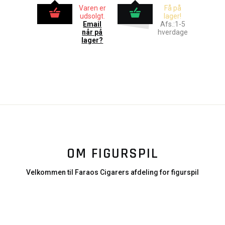
Varen er
Få på
udsolgt.
lager!
Email
Afs.:1-5
når på
hverdage
lager?
OM FIGURSPIL
Velkommen til Faraos Cigarers afdeling for figurspil