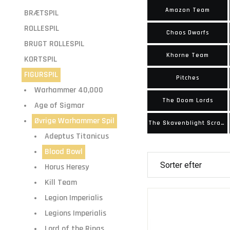
Amazon Team
BRÆTSPIL
ROLLESPIL
Chaos Dwarfs
BRUGT ROLLESPIL
Khorne Team
KORTSPIL
FIGURSPIL
Pitches
Warhammer 40,000
The Doom Lords
Age of Sigmar
Øvrige Warhammer Spil
The Skavenblight Scramblers
Adeptus Titanicus
Blood Bowl
Horus Heresy
Kill Team
Legion Imperialis
Legions Imperialis
Lord of the Rings