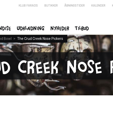
KLUB FARAOS
BUTIKKER
ÅBNINGSTIDER
KALENDER
ndise
Udklædning
Nyheder
Tilbud
od Bowl
>
The Crud Creek Nose Pickers
ud Creek Nose 