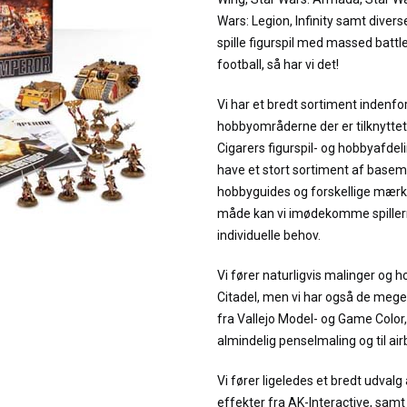
Wars: Legion, Infinity samt diverse
spille figurspil med massed battle
football, så har vi det!
Vi har et bredt sortiment indenfo
hobbyområderne der er tilknyttet f
Cigarers figurspil- og hobbyafdeli
have et stort sortiment af basema
hobbyguides og forskellige mærk
måde kan vi imødekomme spillern
individuelle behov.
Vi fører naturligvis malinger og 
Citadel, men vi har også de meg
fra Vallejo Model- og Game Color,
almindelig penselmaling og til air
Vi fører ligeledes et bredt udvalg
effekter fra AK-Interactive, sam