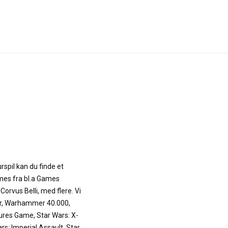
rspil kan du finde et
mes fra bl.a Games
orvus Belli, med flere. Vi
r, Warhammer 40.000,
ures Game, Star Wars: X-
s: Imperial Assault, Star