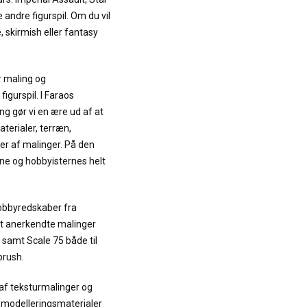
 andre figurspil. Om du vil
, skirmish eller fantasy
r maling og
igurspil. I Faraos
ng gør vi en ære ud af at
terialer, terræn,
er af malinger. På den
e og hobbyisternes helt
hobbyredskaber fra
et anerkendte malinger
 samt Scale 75 både til
brush.
 af teksturmalinger og
t modelleringsmaterialer