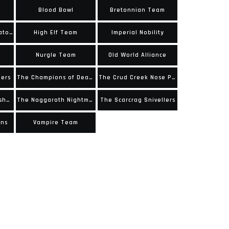
Blood Bowl
Bretonnian Team
Gwaka'Moli Crater Gators
High Elf Team
Imperial Nobility
Nurgle Team
Old World Alliance
gers
The Champions of Death
The Crud Creek Nose Pickers
The Greenfield Grasshuggers
The Naggaroth Nightmares
The Scarcrag Snivellers
ens
Vampire Team