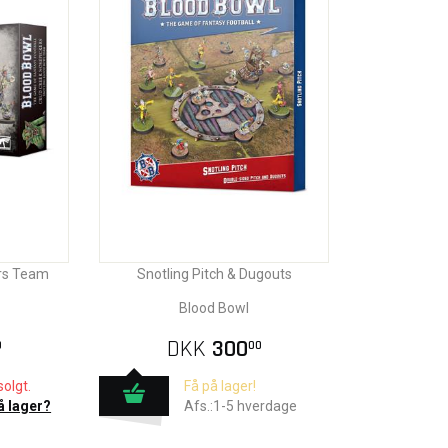
rs Team
Snotling Pitch & Dugouts
Blood Bowl
DKK
300
0
00
olgt.
Få på lager!
å lager?
Afs.:1-5 hverdage