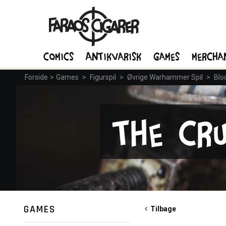
Comics
Antikvarisk
Games
Mercha
Forside
>
Games
>
Figurspil
>
Øvrige Warhammer Spil
>
Blo
The Cr
GAMES
Tilbage