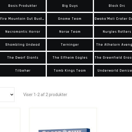
Basis Produkter
Big Guys
Black Orc
Fire Mountain Gut Busters
Gnome Team
Necromantic Horror
Norse Team
Nurgles Rotters
Shambling Undead
Terninger
The Athelorn Aven
The Dwarf Giants
The Elfheim Eagles
Tilbehør
Tomb Kings Team
Underworld Deniz
Viser 1-2 af 2 produkter