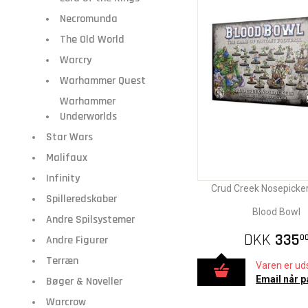
Necromunda
The Old World
Warcry
Warhammer Quest
Warhammer
Underworlds
Star Wars
Malifaux
Infinity
Crud Creek Nosepicke
Spilleredskaber
Blood Bowl
Andre Spilsystemer
DKK
335
0
Andre Figurer
Terræn
Varen er uds
Email når p
Bøger & Noveller
Warcrow