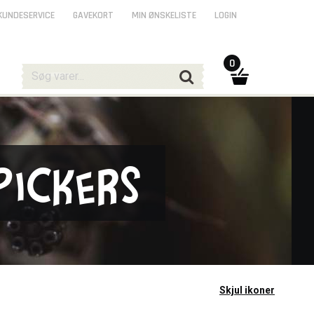
KUNDESERVICE
GAVEKORT
MIN ØNSKELISTE
LOGIN
0
Pickers
Skjul ikoner