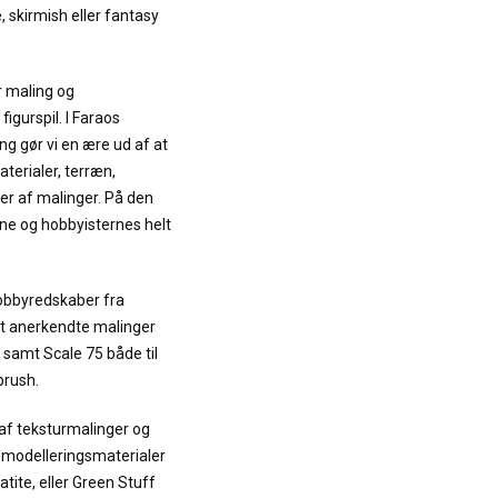
, skirmish eller fantasy
r maling og
igurspil. I Faraos
ng gør vi en ære ud af at
terialer, terræn,
er af malinger. På den
e og hobbyisternes helt
hobbyredskaber fra
et anerkendte malinger
 samt Scale 75 både til
brush.
 af teksturmalinger og
t modelleringsmaterialer
tite, eller Green Stuff