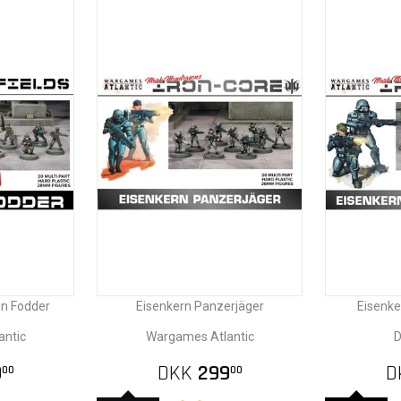
on Fodder
Eisenkern Panzerjäger
Eisenke
antic
Wargames Atlantic
D
9
DKK
299
D
00
00