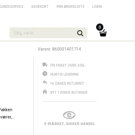
KUNDESERVICE
GAVEKORT
MIN ØNSKELISTE
LOGIN
0
Varenr. 860001401714
FRI FRAGT OVER 499,-
HURTIG LEVERING
14 DAGES RETURRET
BYT I VORES BUTIKKER
 Pakken
eværer,
rgames