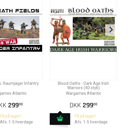
s: Raumjäger Infantry
Blood Oaths - Dark Age Irish
Warriors (40 styk)
ames Atlantic
Wargames Atlantic
KK
299
DKK
299
00
00
Få på lager!
Få på lager!
Afs.:1-5 hverdage
Afs.:1-5 hverdage