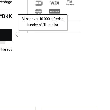
llige
verdage
DKK
00
Vi har over 10.000 tilfredse
kunder på Trustpilot
Trustpilot
b Faraos