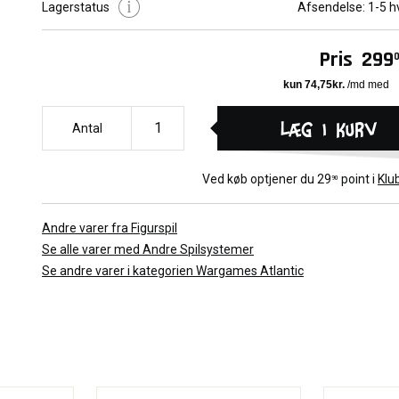
Atlantic. De er egnet til at bruge som alternative figurer til forske
Lagerstatus
Afsendelse:
1-5 h
Science Fiction krigsspil eller Rollespil.
Pris
299
Læg i kurv
Antal
Ved køb optjener du
29
point i
Klu
90
Andre varer fra Figurspil
Se alle varer med Andre Spilsystemer
Se andre varer i kategorien Wargames Atlantic