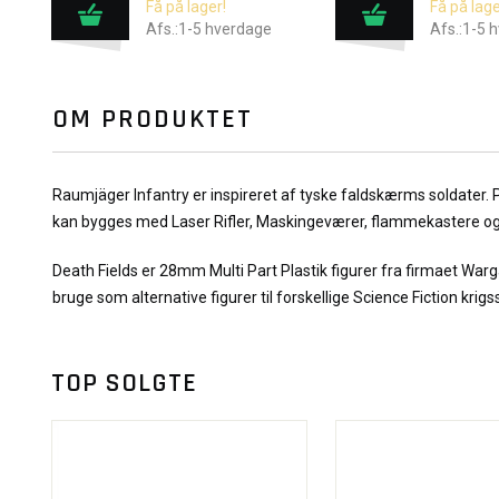
Få på lager!
Få på lage
Afs.:1-5 hverdage
Afs.:1-5 
OM PRODUKTET
Raumjäger Infantry er inspireret af tyske faldskærms soldater. 
kan bygges med Laser Rifler, Maskingeværer, flammekastere o
Death Fields er 28mm Multi Part Plastik figurer fra firmaet Warga
bruge som alternative figurer til forskellige Science Fiction krigssp
TOP SOLGTE