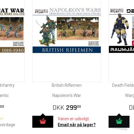
Infantry
British Riflemen
Death Field
antic
Napoleon's War
Warg
DKK
299
D
00
00
r!
Varen er udsolgt.
hverdage
Email når på lager?