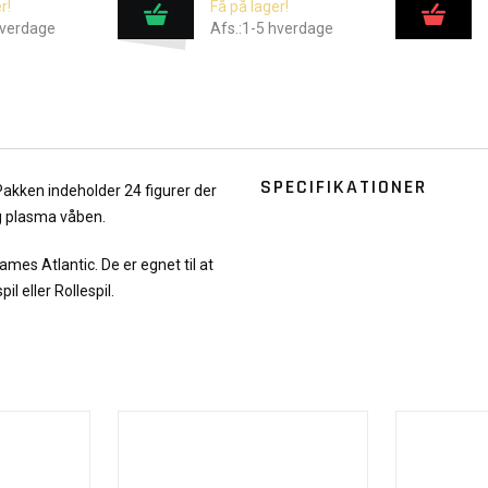
r!
Få på lager!
hverdage
Afs.:1-5 hverdage
SPECIFIKATIONER
Pakken indeholder 24 figurer der
g plasma våben.
mes Atlantic. De er egnet til at
il eller Rollespil.