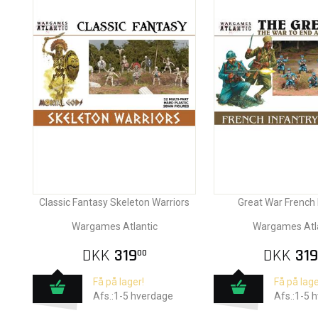
Classic Fantasy Skeleton Warriors
Great War French 
Wargames Atlantic
Wargames Atl
DKK
319
DKK
319
00
Få på lager!
Få på lage
Afs.:1-5 hverdage
Afs.:1-5 