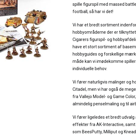
spille figurspil med massed battle
football, så har vi det!
Vi har et bredt sortiment indenfo
hobbyområderne der er tilknyttet f
Cigarers figurspil- og hobbyafdeli
have et stort sortiment af basema
hobbyguides og forskellige mærk
måde kan vi imødekomme spillern
individuelle behov.
Vi fører naturligvis malinger og 
Citadel, men vi har også de meg
fra Vallejo Model- og Game Color,
almindelig penselmaling og til air
Vi fører ligeledes et bredt udvalg
effekter fra AK-Interactive, sam
som BeesPutty, Milliput og Kneada