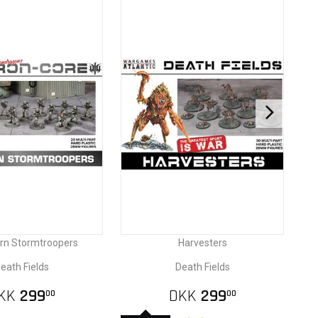
rn Stormtroopers
Harvesters
eath Fields
Death Fields
KK
299
DKK
299
00
00