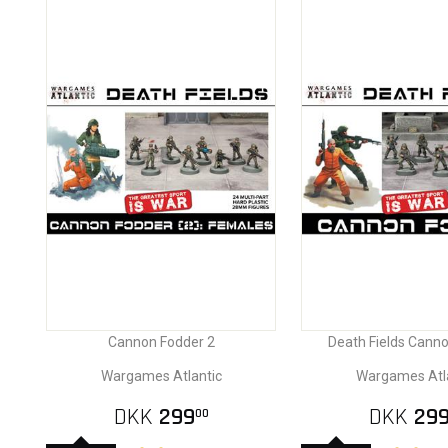
Cannon Fodder 2
Death Fields Cann
Wargames Atlantic
Wargames Atl
DKK
299
DKK
29
00