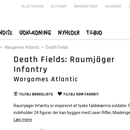
KLUB FARAOS
BUTIKKER
ÅBNINGSTIDER
KALENDER
ndise
Udklædning
Nyheder
Tilbud
>
Wargames Atlantic
>
Death Fields
Death Fields: Raumjäger
Infantry
Wargames Atlantic
TILFØJ
ØNSKELISTE
TILFØJ SOM
FAVORIT
Raumjäger Infantry er inspireret af tyske faldskærms soldater.
indeholder 24 figurer der kan bygges med Laser Rifler, Masking
flammekastere og plasma våben.
Læs mere
Death Fields er 28mm Multi Part Plastik figurer fra firmaet Wa