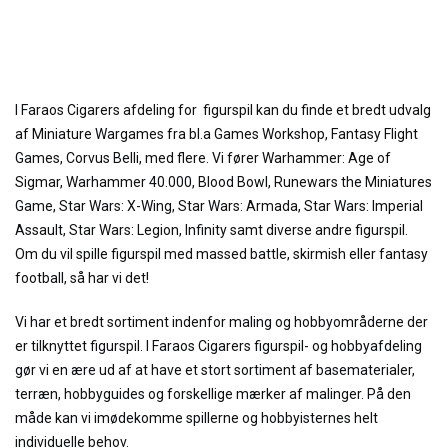
I Faraos Cigarers afdeling for figurspil kan du finde et bredt udvalg
af Miniature Wargames fra bl.a Games Workshop, Fantasy Flight
Games, Corvus Belli, med flere. Vi fører Warhammer: Age of
Sigmar, Warhammer 40.000, Blood Bowl, Runewars the Miniatures
Game, Star Wars: X-Wing, Star Wars: Armada, Star Wars: Imperial
Assault, Star Wars: Legion, Infinity samt diverse andre figurspil.
Om du vil spille figurspil med massed battle, skirmish eller fantasy
football, så har vi det!
Vi har et bredt sortiment indenfor maling og hobbyområderne der
er tilknyttet figurspil. I Faraos Cigarers figurspil- og hobbyafdeling
gør vi en ære ud af at have et stort sortiment af basematerialer,
terræn, hobbyguides og forskellige mærker af malinger. På den
måde kan vi imødekomme spillerne og hobbyisternes helt
individuelle behov.