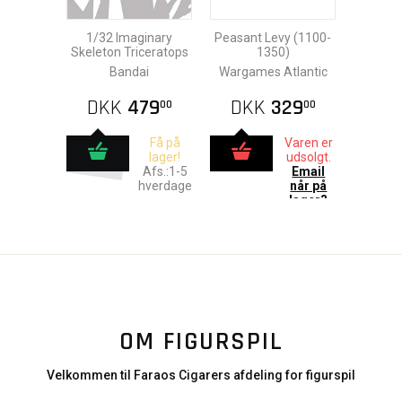
1/32 Imaginary
Peasant Levy (1100-
Skeleton Triceratops
1350)
Bandai
Wargames Atlantic
DKK
479
DKK
329
00
00
Få på
Varen er
lager!
udsolgt.
Afs.:1-5
Email
hverdage
når på
lager?
OM FIGURSPIL
Velkommen til Faraos Cigarers afdeling for figurspil