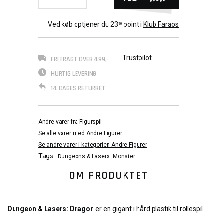
Ved køb optjener du
23
point i
Klub Faraos
90
Trustpilot
FRI FRAGT OVER 499,-
HURTIG LEVERING
14 DAGES RETURRET
Andre varer fra Figurspil
Se alle varer med Andre Figurer
Se andre varer i kategorien Andre Figurer
Tags:
Dungeons & Lasers
Monster
OM PRODUKTET
Dungeon & Lasers: Dragon
er en gigant i hård plastik til rollespil