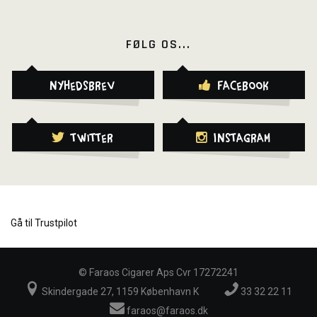
FØLG OS...
Nyhedsbrev
Facebook
Twitter
Instagram
Gå til Trustpilot
©
Faraos Cigarer Aps Cvr 17272241
Skindergade 27, 1159 København K
33 32 22 11
faraos@faraos.dk