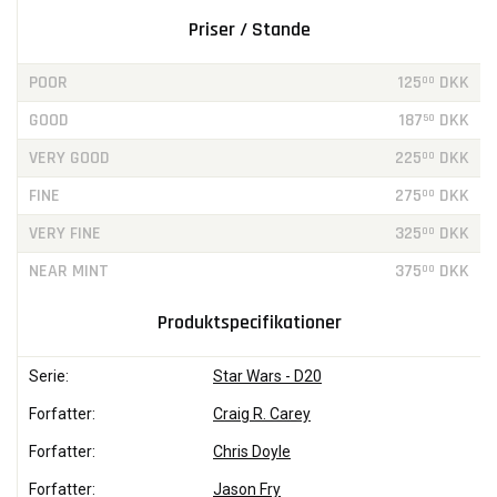
Priser / Stande
POOR
125
DKK
00
GOOD
187
DKK
50
VERY GOOD
225
DKK
00
FINE
275
DKK
00
VERY FINE
325
DKK
00
NEAR MINT
375
DKK
00
Produktspecifikationer
Serie:
Star Wars - D20
Forfatter:
Craig R. Carey
Forfatter:
Chris Doyle
Forfatter:
Jason Fry