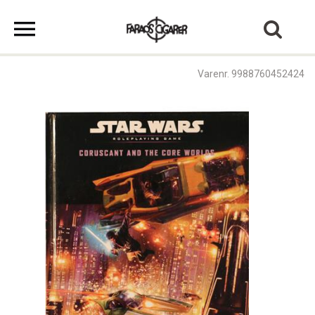
Varenr. 9988760452424