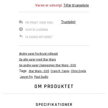
Varen er udsolgt.
Tilføj til søgeliste
Trustpilot
FRI FRAGT OVER 499,-
HURTIG LEVERING
14 DAGES RETURRET
Andre varer fra Brugt rollespil
Se alle varer med Star Wars
Se andre varer i kategorien Star Wars - D20
Tags:
Star Wars - D20
Craig R. Carey
Chris Doyle
Jason Fry
Paul Sudlo
OM PRODUKTET
SPECIFIKATIONER