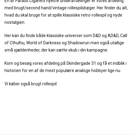
En af Faraos Cigarers nyeste underafdelinger er vores afdeling
med brugt/second hand/vintage rollespilsbøger. Her finder du alt,
hvad du skal bruge for at spille klassiske retro-rollespil og nyde
nostalgien.
Her kan du finde både klassiske universer som D&D og AD&D, Call
of Cthulhu, World of Darkness og Shadowrun men også utallige
små sjældenheder, der kan sætte skub i din kampagne.
Kom og besøg vores afdeling på Skindergade 31 og få et indblik i
historien for en af de mest populære analoge hobbyer lige nu.
Vi køber også brugt rollespil.