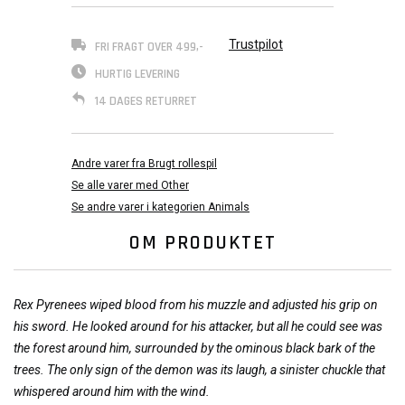
Trustpilot
FRI FRAGT OVER 499,-
HURTIG LEVERING
14 DAGES RETURRET
Andre varer fra Brugt rollespil
Se alle varer med Other
Se andre varer i kategorien Animals
OM PRODUKTET
Rex Pyrenees wiped blood from his muzzle and adjusted his grip on
his sword. He looked around for his attacker, but all he could see was
the forest around him, surrounded by the ominous black bark of the
trees. The only sign of the demon was its laugh, a sinister chuckle that
whispered around him with the wind.