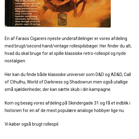
En af Faraos Cigarers nyeste underafdelinger er vores afdeling
med brugt/second hand/vintage rollespilsbøger. Her finder du alt,
hvad du skal bruge for at spille klassiske retro-rollespil og nyde
nostalgien.
Her kan du finde både klassiske universer som D&D og AD&D, Call
of Cthulhu, World of Darkness og Shadowrun men også utallige
små sjældenheder, der kan sætte skub i din kampagne.
Kom og besøg vores afdeling på Skindergade 31 og få et indblik i
historien for en af de mest populære analoge hobbyer lige nu.
Vi køber også brugt rollespil.