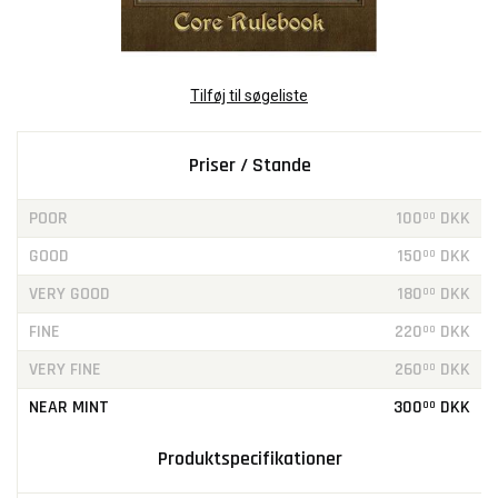
Tilføj til søgeliste
Priser / Stande
POOR
100
DKK
00
GOOD
150
DKK
00
VERY GOOD
180
DKK
00
FINE
220
DKK
00
VERY FINE
260
DKK
00
NEAR MINT
300
DKK
00
Produktspecifikationer