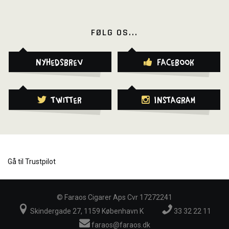
FØLG OS...
Nyhedsbrev
Facebook
Twitter
Instagram
Gå til Trustpilot
©
Faraos Cigarer Aps Cvr 17272241
Skindergade 27, 1159 København K
33 32 22 11
faraos@faraos.dk