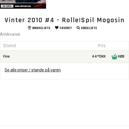
Vinter 2010 #4 - Rolle|Spil Magasin
ØNSKELISTE
FAVORIT
SØGELISTE
Antikvarisk
Stand
Pris
Fine
44
DKK
KØB
00
Se alle priser / stande på varen