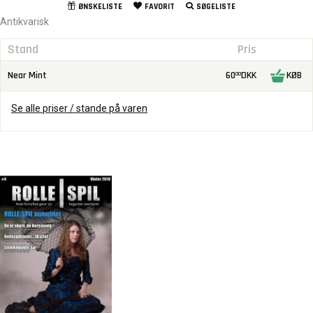
ØNSKELISTE
FAVORIT
SØGELISTE
Antikvarisk
Stand
Pris
Near Mint
60
DKK
KØB
00
Se alle priser / stande på varen